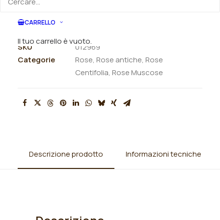
ORDINA VIA MAIL
CARRELLO
Il tuo carrello è vuoto.
SKU
012969
Categorie
Rose
,
Rose antiche
,
Rose
Centifolia
,
Rose Muscose
Descrizione prodotto
Informazioni tecniche