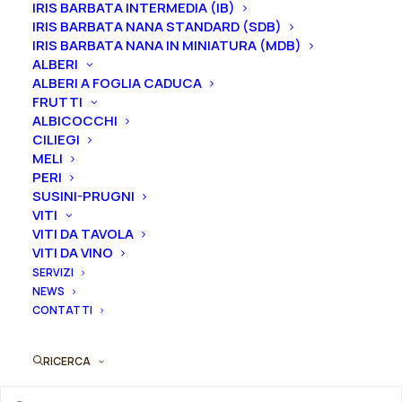
IRIS BARBATA INTERMEDIA (IB)
IRIS BARBATA NANA STANDARD (SDB)
Bertrand Guinoisseau-Flon, 1864, Francia
IRIS BARBATA NANA IN MINIATURA (MDB)
ALBERI
Dimensione vaso
ALBERI A FOGLIA CADUCA
FRUTTI
ALBICOCCHI
CILIEGI
Svuota
MELI
PERI
Rosa
SUSINI-PRUGNI
Aggiungi al preventivo
antica
VITI
centifolia
VITI DA TAVOLA
Ordina subito questo prodotto!
VITI DA VINO
muscosa
Puoi acquistare ora questo prodotto contattandoci e
SERVIZI
"Eugenie
NEWS
indicando la dimensione del vaso desiderata e la
Guinoisseau"
CONTATTI
quantità
quantità
RICERCA
ORDINA SU WHATSAPP