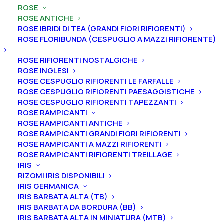
ROSE
ROSE ANTICHE
Home
Rose
Rose antiche
Rose Muscose
ROSE IBRIDI DI TEA (GRANDI FIORI RIFIORENTI)
Rosa antica centifolia muscosa “Eugenie Guinoisseau”
ROSE FLORIBUNDA (CESPUGLIO A MAZZI RIFIORENTE)
Rosa antica centifolia
ROSE RIFIORENTI NOSTALGICHE
muscosa “Eugenie
ROSE INGLESI
Guinoisseau”
ROSE CESPUGLIO RIFIORENTI LE FARFALLE
ROSE CESPUGLIO RIFIORENTI PAESAGGISTICHE
ROSE CESPUGLIO RIFIORENTI TAPEZZANTI
22,00
€
ROSE RAMPICANTI
ROSE RAMPICANTI ANTICHE
ROSE RAMPICANTI GRANDI FIORI RIFIORENTI
La Rosa “Eugenie Guinoisseau” è una Centifolia
ROSE RAMPICANTI A MAZZI RIFIORENTI
Muscosa dai fiori profumati a coppa di un colore
ROSE RAMPICANTI RIFIORENTI TREILLAGE
IRIS
davvero profondo, un violetto misto al porpora. Molto
RIZOMI IRIS DISPONIBILI
interessante è anche il fogliame che risulta verde
IRIS GERMANICA
scuro, leggermente lucido. In inverno si rallegra grazie
IRIS BARBATA ALTA (TB)
ai cinorrodi che decorano i rami nudi. Altezza 120 cm.
IRIS BARBATA DA BORDURA (BB)
IRIS BARBATA ALTA IN MINIATURA (MTB)
Fioritura estiva unica.