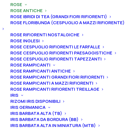
ROSE
ROSE ANTICHE
ROSE IBRIDI DI TEA (GRANDI FIORI RIFIORENTI)
ROSE FLORIBUNDA (CESPUGLIO A MAZZI RIFIORENTE)
Home
Rose
Rose antiche
Rose Damascene
ROSE RIFIORENTI NOSTALGICHE
Rosa antica damascena “Kazanlik”
ROSE INGLESI
ROSE CESPUGLIO RIFIORENTI LE FARFALLE
Rosa antica damascena
ROSE CESPUGLIO RIFIORENTI PAESAGGISTICHE
“Kazanlik”
ROSE CESPUGLIO RIFIORENTI TAPEZZANTI
ROSE RAMPICANTI
ROSE RAMPICANTI ANTICHE
22,00
€
ROSE RAMPICANTI GRANDI FIORI RIFIORENTI
ROSE RAMPICANTI A MAZZI RIFIORENTI
ROSE RAMPICANTI RIFIORENTI TREILLAGE
Conosciuta anche come rosa bulgara, i fiori sono
IRIS
doppi, un po’ spettinati e di un caldo tono di rosa.
RIZOMI IRIS DISPONIBILI
IRIS GERMANICA
Dimensione vaso
IRIS BARBATA ALTA (TB)
IRIS BARBATA DA BORDURA (BB)
IRIS BARBATA ALTA IN MINIATURA (MTB)