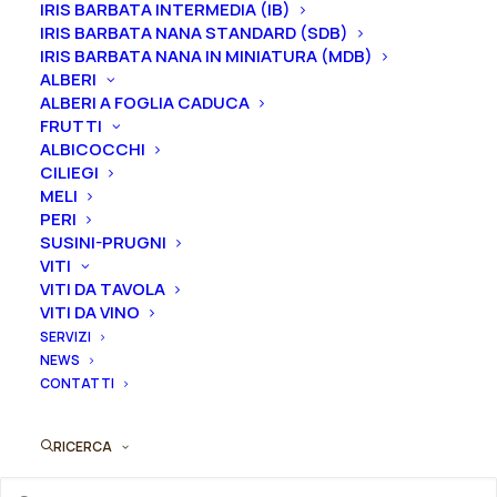
IRIS BARBATA INTERMEDIA (IB)
IRIS BARBATA NANA STANDARD (SDB)
Rosa
IRIS BARBATA NANA IN MINIATURA (MDB)
Aggiungi al preventivo
antica
ALBERI
damascena
ALBERI A FOGLIA CADUCA
Ordina subito questo prodotto!
FRUTTI
“Kazanlik"
Puoi acquistare ora questo prodotto contattandoci e
ALBICOCCHI
quantità
CILIEGI
indicando la dimensione del vaso desiderata e la
MELI
quantità
PERI
SUSINI-PRUGNI
VITI
ORDINA SU WHATSAPP
VITI DA TAVOLA
VITI DA VINO
ORDINA VIA MAIL
SERVIZI
NEWS
CONTATTI
SKU
N/A
Categorie
Rose
,
Rose antiche
,
Rose
RICERCA
Damascene