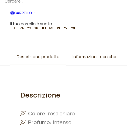
Categorie
Rose
,
Rose antiche
,
Rose Ibridi di
Alba
CARRELLO
Il tuo carrello è vuoto.
Descrizione prodotto
Informazioni tecniche
Descrizione
Colore:
rosa chiaro
Profumo:
intenso