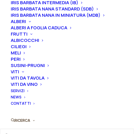
IRIS BARBATA INTERMEDIA (IB)
IRIS BARBATA NANA STANDARD (SDB)
Svuota
IRIS BARBATA NANA IN MINIATURA (MDB)
ALBERI
Rosa
ALBERI A FOGLIA CADUCA
Aggiungi al preventivo
FRUTTI
antica
ALBICOCCHI
Ibrido
CILIEGI
Ordina subito questo prodotto!
di
MELI
Puoi acquistare ora questo prodotto contattandoci e
Alba
PERI
indicando la dimensione del vaso desiderata e la
SUSINI-PRUGNI
"Felicité
VITI
quantità
Parmentier"
VITI DA TAVOLA
quantità
VITI DA VINO
ORDINA SU WHATSAPP
SERVIZI
NEWS
CONTATTI
ORDINA VIA MAIL
RICERCA
SKU
003505-3506