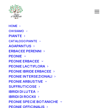
HOME
CHI SIAMO
PIANTE
CATALOGO PIANTE
AGAPANTUS
ERBACEE PERENNI
PEONIE
PEONIE ERBACEE
PEONIE LACTIFLORA
PEONIE IBRIDE ERBACEE
PEONIE INTERSEZIONALI
PEONIE ARBUSTIVE
SUFFRUTICOSE
IBRIDI DI LUTEA
IBRIDI DI ROCKII
PEONIE SPECIE BOTANICHE
Home
Rose
Rose antiche
Rose Ibridi di Alba
PEONIE OFFICINALIS