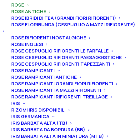
Rosa antica Ibrido di Alba “Felicité Parmentier”
ROSE
ROSE ANTICHE
Rosa antica Ibrido di Alba
ROSE IBRIDI DI TEA (GRANDI FIORI RIFIORENTI)
“Felicité Parmentier”
ROSE FLORIBUNDA (CESPUGLIO A MAZZI RIFIORENTE)
ROSE RIFIORENTI NOSTALGICHE
22,00
€
ROSE INGLESI
ROSE CESPUGLIO RIFIORENTI LE FARFALLE
ROSE CESPUGLIO RIFIORENTI PAESAGGISTICHE
La Rosa “Félicité Parmentier” è una Alba dai fiori medi
ROSE CESPUGLIO RIFIORENTI TAPEZZANTI
doppi, quartati, a coppa con più di 120 petali di color
ROSE RAMPICANTI
ROSE RAMPICANTI ANTICHE
rosa traslucido che poi scolorano al bianco dal
ROSE RAMPICANTI GRANDI FIORI RIFIORENTI
profumo intenso e persistente. Il fogliame è a sua
ROSE RAMPICANTI A MAZZI RIFIORENTI
volta molto intrigante per il suo color verde dai toni
ROSE RAMPICANTI RIFIORENTI TREILLAGE
grigio azzurrognoli. Altezza 130 cm. Fioritura unica.
IRIS
RIZOMI IRIS DISPONIBILI
Louis Parmentier, 1834,
Belgio
IRIS GERMANICA
IRIS BARBATA ALTA (TB)
Dimensione vaso
IRIS BARBATA DA BORDURA (BB)
IRIS BARBATA ALTA IN MINIATURA (MTB)