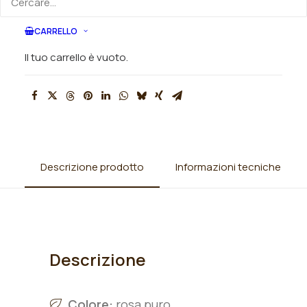
CARRELLO
SKU
003516
Categorie
Rose
,
Rose antiche
,
Rose Muscose
Il tuo carrello è vuoto.
Descrizione prodotto
Informazioni tecniche
Descrizione
Colore:
rosa puro