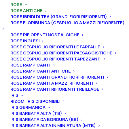
ROSE
ROSE ANTICHE
Home
Rose
Rose antiche
Rose Muscose
ROSE IBRIDI DI TEA (GRANDI FIORI RIFIORENTI)
Rosa antica muscosa “Chapeau de Napoleon”
ROSE FLORIBUNDA (CESPUGLIO A MAZZI RIFIORENTE)
Rosa antica muscosa
ROSE RIFIORENTI NOSTALGICHE
“Chapeau de Napoleon”
ROSE INGLESI
ROSE CESPUGLIO RIFIORENTI LE FARFALLE
ROSE CESPUGLIO RIFIORENTI PAESAGGISTICHE
25,00
€
ROSE CESPUGLIO RIFIORENTI TAPEZZANTI
ROSE RAMPICANTI
ROSE RAMPICANTI ANTICHE
La rosa antica Muscosa “Chapeau De Napoleon” è
ROSE RAMPICANTI GRANDI FIORI RIFIORENTI
anche conosciuta come: “Cristata” “Crested Moss”.
È
ROSE RAMPICANTI A MAZZI RIFIORENTI
una rosa dai fiori doppi (26-40 petali) molto profumati
ROSE RAMPICANTI RIFIORENTI TREILLAGE
IRIS
di color rosa argentato. Il calice del fiore termina con
RIZOMI IRIS DISPONIBILI
delle creste frangiate che racchiudono il bocciolo
IRIS GERMANICA
ricordando il cappello a tricorno che usualmente
IRIS BARBATA ALTA (TB)
portava Napoleone. Può raggiungere 1,5 m di altezza
IRIS BARBATA DA BORDURA (BB)
IRIS BARBATA ALTA IN MINIATURA (MTB)
e tollera la semi-ombra. La sua fioritura è unica.