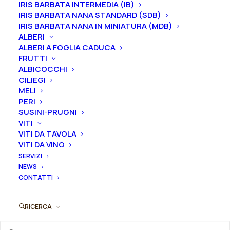
IRIS BARBATA INTERMEDIA (IB)
IRIS BARBATA NANA STANDARD (SDB)
Dimensione vaso
IRIS BARBATA NANA IN MINIATURA (MDB)
ALBERI
ALBERI A FOGLIA CADUCA
FRUTTI
Svuota
ALBICOCCHI
CILIEGI
Rosa
MELI
Aggiungi al preventivo
antica
PERI
muscosa
SUSINI-PRUGNI
Ordina subito questo prodotto!
VITI
"Chapeau
Puoi acquistare ora questo prodotto contattandoci e
VITI DA TAVOLA
de
VITI DA VINO
indicando la dimensione del vaso desiderata e la
Napoleon"
SERVIZI
quantità
quantità
NEWS
CONTATTI
ORDINA SU WHATSAPP
RICERCA
ORDINA VIA MAIL