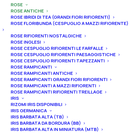
ROSE
ROSE ANTICHE
ROSE IBRIDI DI TEA (GRANDI FIORI RIFIORENTI)
ROSE FLORIBUNDA (CESPUGLIO A MAZZI RIFIORENTE)
Home
Rose
Rose antiche
ROSE RIFIORENTI NOSTALGICHE
Rosa antica rugosa “Roseraie de l’Hay”
ROSE INGLESI
ROSE CESPUGLIO RIFIORENTI LE FARFALLE
Rosa antica rugosa
ROSE CESPUGLIO RIFIORENTI PAESAGGISTICHE
“Roseraie de l’Hay”
ROSE CESPUGLIO RIFIORENTI TAPEZZANTI
ROSE RAMPICANTI
ROSE RAMPICANTI ANTICHE
25,00
€
ROSE RAMPICANTI GRANDI FIORI RIFIORENTI
ROSE RAMPICANTI A MAZZI RIFIORENTI
ROSE RAMPICANTI RIFIORENTI TREILLAGE
Antica rosa rugosa dai fiori doppi, che virano dal color
IRIS
cremisi al magenta e dall’intensa profumazione.
RIZOMI IRIS DISPONIBILI
Molto resistente alle malattie; è rifiorente ma non
IRIS GERMANICA
IRIS BARBATA ALTA (TB)
sempre rifiorisce. In autunno le foglie assumono un
IRIS BARBATA DA BORDURA (BB)
colore molto affascinante.
IRIS BARBATA ALTA IN MINIATURA (MTB)