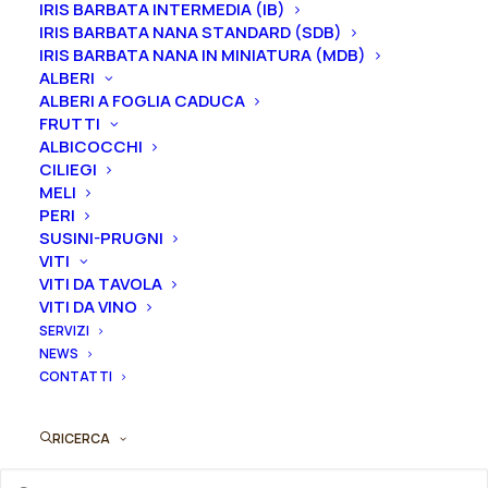
IRIS BARBATA INTERMEDIA (IB)
Dimensione vaso
IRIS BARBATA NANA STANDARD (SDB)
IRIS BARBATA NANA IN MINIATURA (MDB)
ALBERI
ALBERI A FOGLIA CADUCA
Svuota
FRUTTI
ALBICOCCHI
Rosa
CILIEGI
Aggiungi al preventivo
antica
MELI
PERI
rugosa
Ordina subito questo prodotto!
SUSINI-PRUGNI
"Roseraie
VITI
Puoi acquistare ora questo prodotto contattandoci e
de
VITI DA TAVOLA
indicando la dimensione del vaso desiderata e la
l'Hay"
VITI DA VINO
quantità
quantità
SERVIZI
NEWS
CONTATTI
ORDINA SU WHATSAPP
RICERCA
ORDINA VIA MAIL