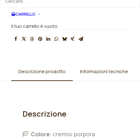
SKU
010690
CARRELLO
Categorie
Rose
,
Rose antiche
Il tuo carrello è vuoto.
Descrizione prodotto
Informazioni tecniche
Descrizione
Colore:
cremisi porpora