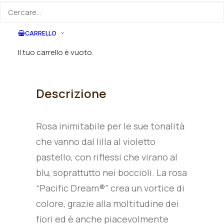
Descrizione prodotto
Dimensioni
Come ordi
CARRELLO
Il tuo carrello è vuoto.
Descrizione
Rosa inimitabile per le sue tonalità
che vanno dal lilla al violetto
pastello, con riflessi che virano al
blu, soprattutto nei boccioli. La rosa
“Pacific Dream®” crea un vortice di
colore, grazie alla moltitudine dei
fiori ed è anche piacevolmente