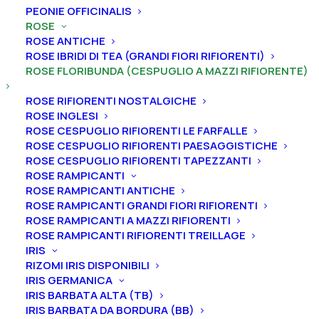
PEONIE OFFICINALIS
ROSE
ROSE ANTICHE
Home
Rose
ROSE IBRIDI DI TEA (GRANDI FIORI RIFIORENTI)
Rose floribunda (cespuglio a mazzi rifiorente)
ROSE FLORIBUNDA (CESPUGLIO A MAZZI RIFIORENTE)
Rosa cespuglio a mazzi rifiorente “Pacific Dream®”
ROSE RIFIORENTI NOSTALGICHE
Rosa cespuglio a mazzi
ROSE INGLESI
rifiorente “Pacific Dream®”
ROSE CESPUGLIO RIFIORENTI LE FARFALLE
ROSE CESPUGLIO RIFIORENTI PAESAGGISTICHE
ROSE CESPUGLIO RIFIORENTI TAPEZZANTI
19,00
€
ROSE RAMPICANTI
ROSE RAMPICANTI ANTICHE
ROSE RAMPICANTI GRANDI FIORI RIFIORENTI
Rosa inimitabile per le sue tonalità che vanno dal lilla
ROSE RAMPICANTI A MAZZI RIFIORENTI
al violetto pastello, con riflessi che virano al blu,
ROSE RAMPICANTI RIFIORENTI TREILLAGE
soprattutto nei boccioli.
IRIS
RIZOMI IRIS DISPONIBILI
Rosa
IRIS GERMANICA
Aggiungi al preventivo
IRIS BARBATA ALTA (TB)
cespuglio
IRIS BARBATA DA BORDURA (BB)
a