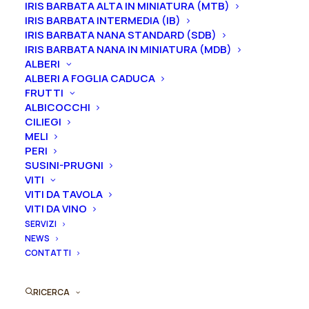
IRIS BARBATA ALTA IN MINIATURA (MTB)
Ordina subito questo prodotto!
mazzi
IRIS BARBATA INTERMEDIA (IB)
Puoi acquistare ora questo prodotto contattandoci e
rifiorente
IRIS BARBATA NANA STANDARD (SDB)
indicando la dimensione del vaso desiderata e la
IRIS BARBATA NANA IN MINIATURA (MDB)
"Pacific
ALBERI
quantità
Dream®"
ALBERI A FOGLIA CADUCA
quantità
FRUTTI
ORDINA SU WHATSAPP
ALBICOCCHI
CILIEGI
MELI
ORDINA VIA MAIL
PERI
SUSINI-PRUGNI
VITI
VITI DA TAVOLA
SKU
003369
VITI DA VINO
Categorie
Rose
,
Rose floribunda (cespuglio a
SERVIZI
mazzi rifiorente)
NEWS
CONTATTI
RICERCA