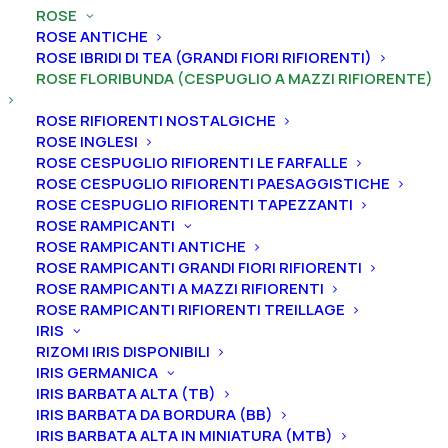
ROSE
ROSE ANTICHE
ROSE IBRIDI DI TEA (GRANDI FIORI RIFIORENTI)
ROSE FLORIBUNDA (CESPUGLIO A MAZZI RIFIORENTE)
Home
Rose
ROSE RIFIORENTI NOSTALGICHE
Rose floribunda (cespuglio a mazzi rifiorente)
ROSE INGLESI
Rosa cespuglio a mazzi rifiorente “Per Te®”
ROSE CESPUGLIO RIFIORENTI LE FARFALLE
ROSE CESPUGLIO RIFIORENTI PAESAGGISTICHE
Rosa cespuglio a mazzi
ROSE CESPUGLIO RIFIORENTI TAPEZZANTI
rifiorente “Per Te®”
ROSE RAMPICANTI
ROSE RAMPICANTI ANTICHE
ROSE RAMPICANTI GRANDI FIORI RIFIORENTI
19,00
€
ROSE RAMPICANTI A MAZZI RIFIORENTI
ROSE RAMPICANTI RIFIORENTI TREILLAGE
IRIS
Varietà dai petali striati di rosso e porpora ammalia
RIZOMI IRIS DISPONIBILI
chiunque la osservi.
IRIS GERMANICA
IRIS BARBATA ALTA (TB)
Dimensione vaso
IRIS BARBATA DA BORDURA (BB)
IRIS BARBATA ALTA IN MINIATURA (MTB)