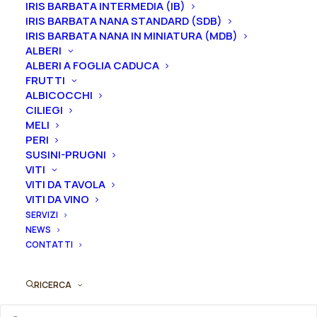
IRIS BARBATA INTERMEDIA (IB)
IRIS BARBATA NANA STANDARD (SDB)
IRIS BARBATA NANA IN MINIATURA (MDB)
Rosa
ALBERI
Aggiungi al preventivo
cespuglio
ALBERI A FOGLIA CADUCA
a
FRUTTI
Ordina subito questo prodotto!
ALBICOCCHI
mazzi
Puoi acquistare ora questo prodotto contattandoci e
CILIEGI
rifiorente
MELI
indicando la dimensione del vaso desiderata e la
"Per
PERI
quantità
Te®"
SUSINI-PRUGNI
VITI
quantità
VITI DA TAVOLA
ORDINA SU WHATSAPP
VITI DA VINO
SERVIZI
NEWS
ORDINA VIA MAIL
CONTATTI
SKU
N/A
RICERCA
Categorie
Rose
,
Rose floribunda (cespuglio a
mazzi rifiorente)