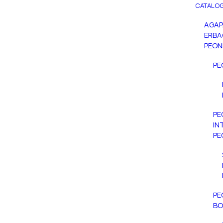
CATALOG
AGA
ERBA
PEON
PE
PE
IN
PE
PE
BO