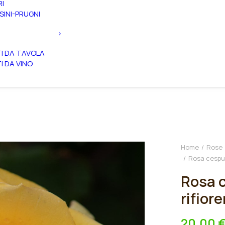
RI
SINI-PRUGNI
TI DA TAVOLA
TI DA VINO
Home
Rose
Rosa cespugl
Rosa c
rifior
20,00