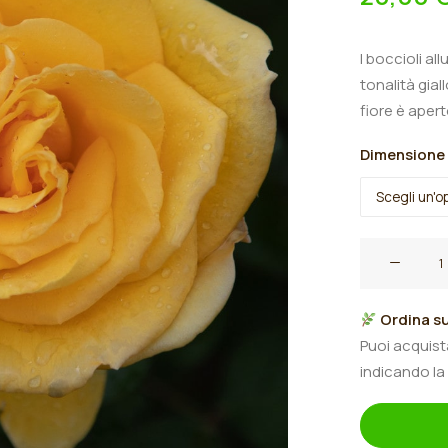
I boccioli al
tonalità gial
fiore è apert
Dimensione
Rosa
cespuglio
grandi
Ordina su
fiori
Puoi acquis
rifiorenti
indicando la
"Alba
Chiara®"
quantità