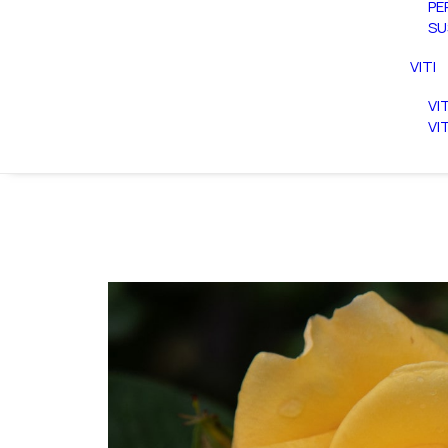
PE
SU
VITI
VI
VI