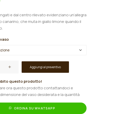
lungati e dal centro rilevato evidenziano un’allegra
lo canarino, che muta in giallo limone quando il
o.
 vaso
Aggiungi al preventivo
bito questo prodotto!
tare ora questo prodotto contattandoci e
 dimensione del vaso desiderata e la quantità
ORDINA SU WHATSAPP