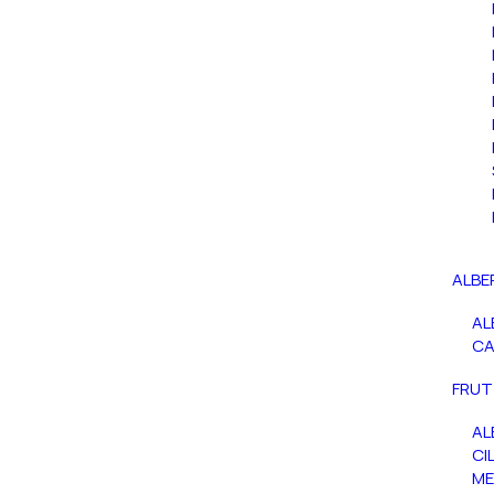
ALBE
AL
C
FRUT
AL
CIL
ME