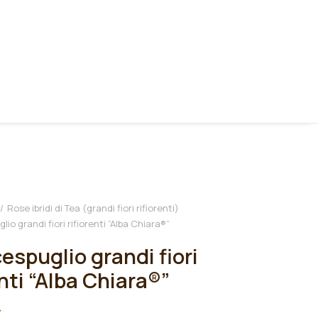
Rose ibridi di Tea (grandi fiori rifiorenti)
io grandi fiori rifiorenti “Alba Chiara®”
espuglio grandi fiori
enti “Alba Chiara®”
€