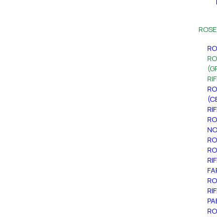
ROSE
RO
RO
(G
RI
RO
(C
RI
RO
NO
RO
RO
RI
FA
RO
RI
PA
RO