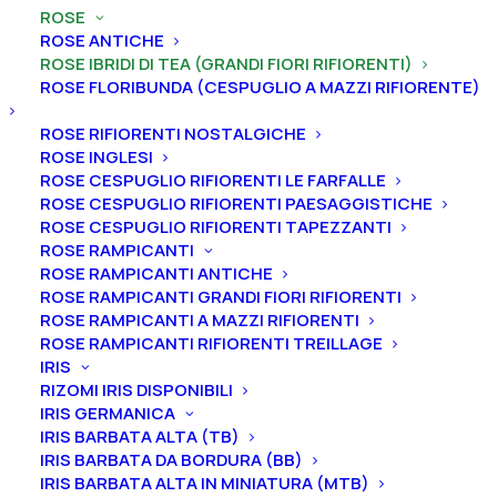
ROSE
ROSE ANTICHE
ROSE IBRIDI DI TEA (GRANDI FIORI RIFIORENTI)
ROSE FLORIBUNDA (CESPUGLIO A MAZZI RIFIORENTE)
Home
Rose
Rose ibridi di Tea (grandi fiori rifiorenti)
ROSE RIFIORENTI NOSTALGICHE
Rosa cespuglio grandi fiori rifiorenti “Black Baccarat®”
ROSE INGLESI
ROSE CESPUGLIO RIFIORENTI LE FARFALLE
Rosa cespuglio grandi fiori
ROSE CESPUGLIO RIFIORENTI PAESAGGISTICHE
rifiorenti “Black Baccarat®”
ROSE CESPUGLIO RIFIORENTI TAPEZZANTI
ROSE RAMPICANTI
ROSE RAMPICANTI ANTICHE
15,00
€
ROSE RAMPICANTI GRANDI FIORI RIFIORENTI
ROSE RAMPICANTI A MAZZI RIFIORENTI
ROSE RAMPICANTI RIFIORENTI TREILLAGE
La rosa ”Black Baccarat®” ha un colore davvero unico
IRIS
e intrigante per chi ama i toni scuri, è infatti la rosa
RIZOMI IRIS DISPONIBILI
Meilland più nera in assoluto. La grandezza del fiore è
IRIS GERMANICA
IRIS BARBATA ALTA (TB)
di circa 11 cm di diametro (circa 40 petali) di color
IRIS BARBATA DA BORDURA (BB)
rosso granato vellutato molto scuro.
IRIS BARBATA ALTA IN MINIATURA (MTB)