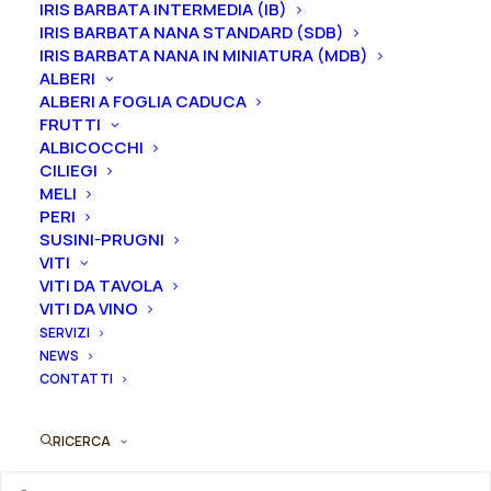
IRIS BARBATA INTERMEDIA (IB)
Formato
IRIS BARBATA NANA STANDARD (SDB)
IRIS BARBATA NANA IN MINIATURA (MDB)
ALBERI
ALBERI A FOGLIA CADUCA
Svuota
FRUTTI
ALBICOCCHI
CILIEGI
Esaurito
MELI
PERI
Rosa
SUSINI-PRUGNI
Aggiungi al preventivo
cespuglio
VITI
VITI DA TAVOLA
grandi
Ordina subito questo prodotto!
VITI DA VINO
fiori
SERVIZI
Puoi acquistare ora questo prodotto contattandoci e
rifiorenti
NEWS
indicando la dimensione del vaso desiderata e la
"Black
CONTATTI
quantità
Baccarat®"
quantità
RICERCA
ORDINA SU WHATSAPP