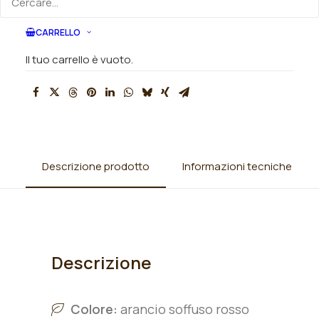
SKU
008808
Categorie
Rose
,
Rose ibridi di Tea (grandi fiori
CARRELLO
rifiorenti)
Il tuo carrello è vuoto.
Descrizione prodotto
Informazioni tecniche
Descrizione
Colore:
arancio soffuso rosso