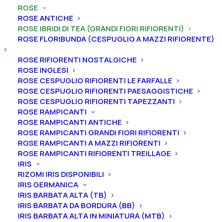
Home
Rose
Rose ibridi di Tea (grandi fiori rifiorenti)
ROSE
Rosa cespuglio grandi fiori rifiorenti “Cristoforo
ROSE ANTICHE
Colombo®”
ROSE IBRIDI DI TEA (GRANDI FIORI RIFIORENTI)
ROSE FLORIBUNDA (CESPUGLIO A MAZZI RIFIORENTE)
Rosa cespuglio grandi fiori
rifiorenti “Cristoforo
ROSE RIFIORENTI NOSTALGICHE
ROSE INGLESI
Colombo®”
ROSE CESPUGLIO RIFIORENTI LE FARFALLE
ROSE CESPUGLIO RIFIORENTI PAESAGGISTICHE
15,00
€
ROSE CESPUGLIO RIFIORENTI TAPEZZANTI
ROSE RAMPICANTI
ROSE RAMPICANTI ANTICHE
ROSE RAMPICANTI GRANDI FIORI RIFIORENTI
La rosa “Cristoforo Colombo®” ha un fiore a coppa
ROSE RAMPICANTI A MAZZI RIFIORENTI
piena (25 petali circa) di un colore difficile da
ROSE RAMPICANTI RIFIORENTI TREILLAGE
descrivere a parole: uno speciale tono di arancio
IRIS
soffuso e leggermente bordato di rosso. La sua
RIZOMI IRIS DISPONIBILI
IRIS GERMANICA
rifiorenza è ottima e il suo profumo è leggero ma
IRIS BARBATA ALTA (TB)
delizioso. La sua altezza è di 100 cm.
IRIS BARBATA DA BORDURA (BB)
IRIS BARBATA ALTA IN MINIATURA (MTB)
Formato