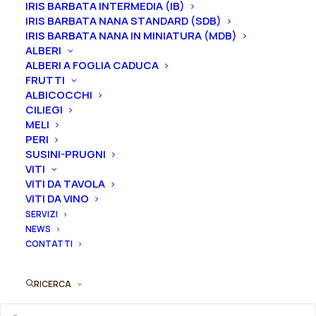
IRIS BARBATA INTERMEDIA (IB)
IRIS BARBATA NANA STANDARD (SDB)
IRIS BARBATA NANA IN MINIATURA (MDB)
ALBERI
Svuota
ALBERI A FOGLIA CADUCA
FRUTTI
Rosa
ALBICOCCHI
Aggiungi al preventivo
cespuglio
CILIEGI
MELI
grandi
Ordina subito questo prodotto!
PERI
fiori
SUSINI-PRUGNI
Puoi acquistare ora questo prodotto contattandoci e
rifiorenti
VITI
indicando la dimensione del vaso desiderata e la
"Cristoforo
VITI DA TAVOLA
quantità
VITI DA VINO
Colombo®"
SERVIZI
quantità
NEWS
ORDINA SU WHATSAPP
CONTATTI
ORDINA VIA MAIL
RICERCA