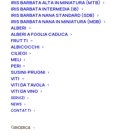
rifiorenti
IRIS BARBATA ALTA IN MINIATURA (MTB)
indicando la dimensione del vaso desiderata e la
IRIS BARBATA INTERMEDIA (IB)
inglese
IRIS BARBATA NANA STANDARD (SDB)
quantità
"Lady
IRIS BARBATA NANA IN MINIATURA (MDB)
of
ALBERI
ORDINA SU WHATSAPP
Shalott®"
ALBERI A FOGLIA CADUCA
FRUTTI
quantità
ALBICOCCHI
ORDINA VIA MAIL
CILIEGI
MELI
PERI
SUSINI-PRUGNI
SKU
009067
VITI
Categorie
Rose
,
Rose inglesi
VITI DA TAVOLA
VITI DA VINO
SERVIZI
NEWS
CONTATTI
RICERCA
Descrizione prodotto
Dimensioni
Come ordi