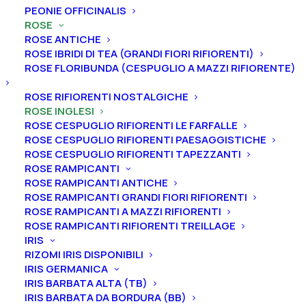
Home
Rose
Rose inglesi
PEONIE OFFICINALIS
Rosa cespuglio grandi fiori rifiorenti inglese “Lady of
ROSE
ROSE ANTICHE
Shalott®”
ROSE IBRIDI DI TEA (GRANDI FIORI RIFIORENTI)
Rosa cespuglio grandi fiori
ROSE FLORIBUNDA (CESPUGLIO A MAZZI RIFIORENTE)
rifiorenti inglese “Lady of
ROSE RIFIORENTI NOSTALGICHE
Shalott®”
ROSE INGLESI
ROSE CESPUGLIO RIFIORENTI LE FARFALLE
ROSE CESPUGLIO RIFIORENTI PAESAGGISTICHE
22,00
€
ROSE CESPUGLIO RIFIORENTI TAPEZZANTI
ROSE RAMPICANTI
ROSE RAMPICANTI ANTICHE
I fiori di color albicocca ramato, sono molto
ROSE RAMPICANTI GRANDI FIORI RIFIORENTI
profumati di mela e chiodi di garofano.
ROSE RAMPICANTI A MAZZI RIFIORENTI
ROSE RAMPICANTI RIFIORENTI TREILLAGE
Rosa
IRIS
Aggiungi al preventivo
RIZOMI IRIS DISPONIBILI
cespuglio
IRIS GERMANICA
grandi
IRIS BARBATA ALTA (TB)
Ordina subito questo prodotto!
fiori
IRIS BARBATA DA BORDURA (BB)
Puoi acquistare ora questo prodotto contattandoci e