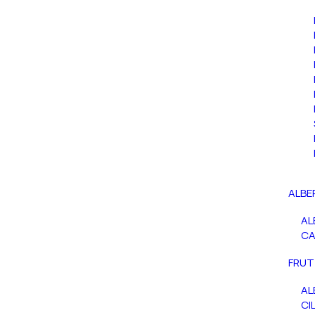
ALBE
AL
C
FRUT
AL
CIL