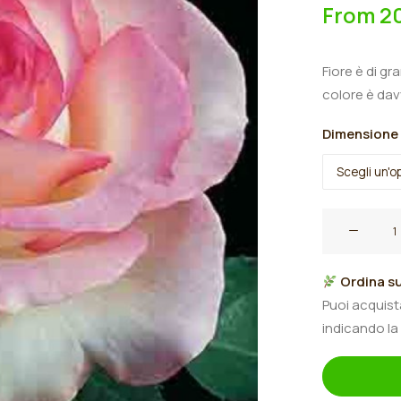
From
2
Fiore è di gr
colore è dav
Dimensione
Rosa
cespuglio
grandi
Ordina su
fiori
Puoi acquis
rifiorenti
indicando la
"
Moonstone®
quantità