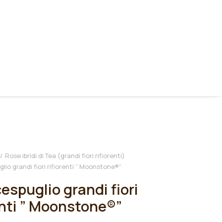
Rose ibridi di Tea (grandi fiori rifiorenti)
lio grandi fiori rifiorenti ” Moonstone®”
espuglio grandi fiori
enti ” Moonstone®”