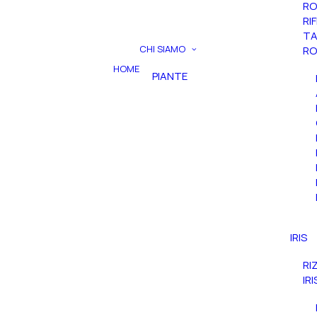
RO
RI
TA
CHI SIAMO
RO
HOME
PIANTE
IRIS
RI
IR