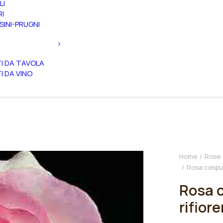
LI
RI
SINI-PRUGNI
TI DA TAVOLA
TI DA VINO
Home
Rose
Rosa cespug
Rosa c
rifior