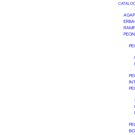
CATALOG
AGA
ERBA
RAMP
PEON
PE
PE
IN
PE
PE
BO