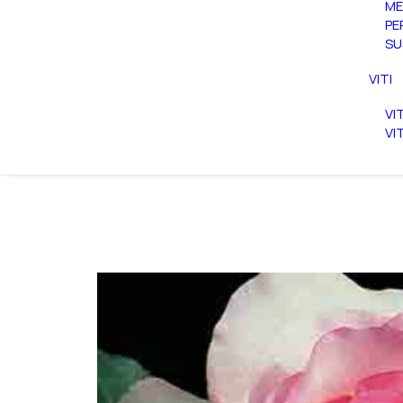
ME
PE
SU
VITI
VI
VI