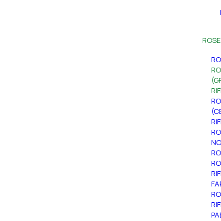
ROSE
RO
RO
(G
RI
RO
(C
RI
RO
NO
RO
RO
RI
FA
RO
RI
PA