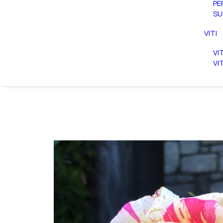
PE
SU
VITI
VI
VI