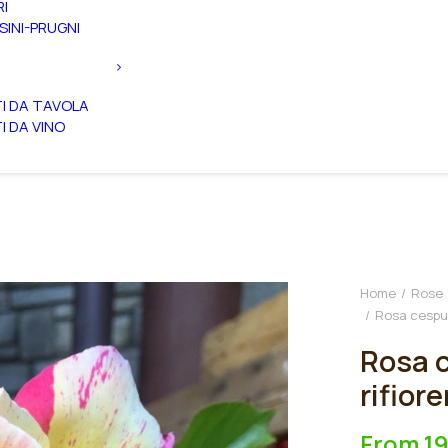
RI
SINI-PRUGNI
TI DA TAVOLA
TI DA VINO
Home
Rose
Rosa cespugl
Rosa c
rifior
From
1