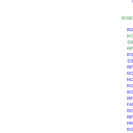
ROSE
RO
RO
(G
RI
RO
(C
RI
RO
NO
RO
RO
RI
FA
RO
RI
PA
RO