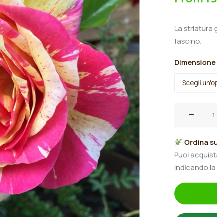
La striatura 
fascino.
Dimensione
Rosa
cespuglio
grandi
Ordina su
fiori
Puoi acquis
rifiorenti
indicando la
"Rosita
Missoni®"
quantità