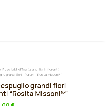
Rose ibridi di Tea (grandi fiori rifiorenti)
io grandi fiori rifiorenti “Rosita Missoni®”
espuglio grandi fiori
enti “Rosita Missoni®”
9,00
€