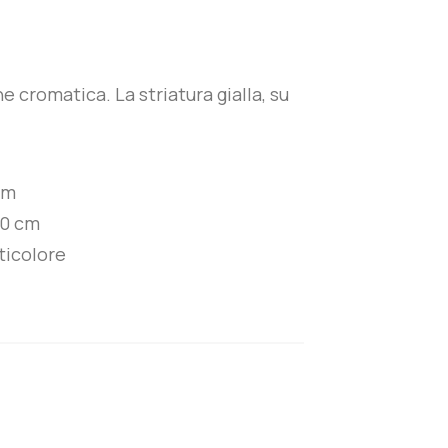
 cromatica. La striatura gialla, su
cm
0 cm
ticolore