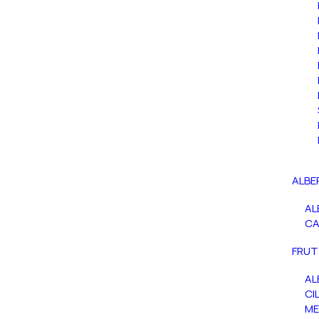
ALBE
AL
C
FRUT
AL
CIL
ME