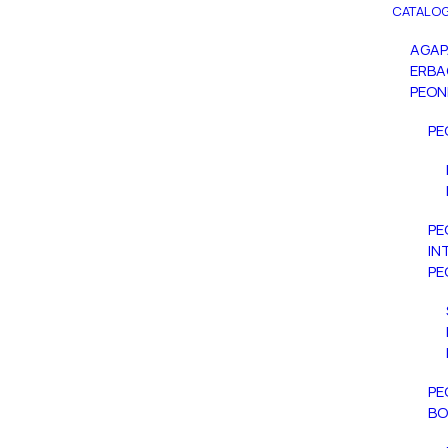
CATALOG
AGA
ERBA
PEON
PE
PE
IN
PE
PE
BO