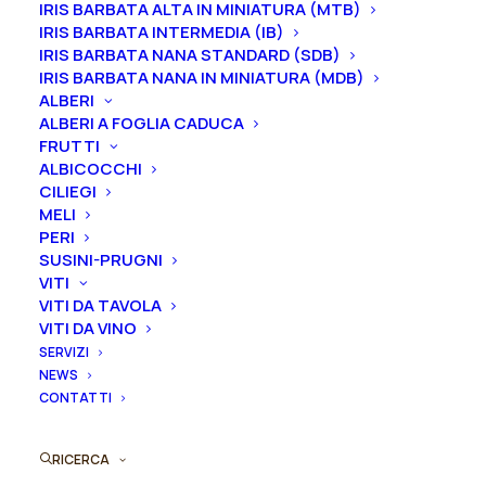
fiori
IRIS BARBATA ALTA IN MINIATURA (MTB)
Puoi acquistare ora questo prodotto contattandoci e
IRIS BARBATA INTERMEDIA (IB)
rifiorenti
IRIS BARBATA NANA STANDARD (SDB)
indicando la dimensione del vaso desiderata e la
toscane
IRIS BARBATA NANA IN MINIATURA (MDB)
quantità
"Roberto
ALBERI
Capucci®"
ALBERI A FOGLIA CADUCA
FRUTTI
ORDINA SU WHATSAPP
quantità
ALBICOCCHI
CILIEGI
MELI
ORDINA VIA MAIL
PERI
SUSINI-PRUGNI
VITI
SKU
009064
VITI DA TAVOLA
Categorie
Rose
,
Rose ibridi di Tea (grandi fiori
VITI DA VINO
rifiorenti)
SERVIZI
NEWS
CONTATTI
RICERCA