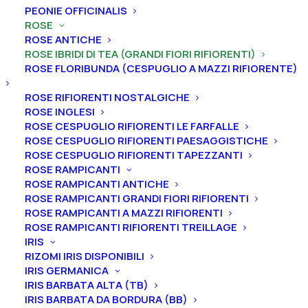
PEONIE OFFICINALIS
ROSE
ROSE ANTICHE
Home
Rose
Rose ibridi di Tea (grandi fiori rifiorenti)
ROSE IBRIDI DI TEA (GRANDI FIORI RIFIORENTI)
Rosa cespuglio grandi fiori rifiorenti toscane “Roberto
ROSE FLORIBUNDA (CESPUGLIO A MAZZI RIFIORENTE)
Capucci®”
ROSE RIFIORENTI NOSTALGICHE
Rosa cespuglio grandi fiori
ROSE INGLESI
rifiorenti toscane “Roberto
ROSE CESPUGLIO RIFIORENTI LE FARFALLE
ROSE CESPUGLIO RIFIORENTI PAESAGGISTICHE
Capucci®”
ROSE CESPUGLIO RIFIORENTI TAPEZZANTI
ROSE RAMPICANTI
20,00
€
ROSE RAMPICANTI ANTICHE
ROSE RAMPICANTI GRANDI FIORI RIFIORENTI
ROSE RAMPICANTI A MAZZI RIFIORENTI
ROSE RAMPICANTI RIFIORENTI TREILLAGE
Varietà adatta a essere recisa ed è molto rifiorente.
IRIS
RIZOMI IRIS DISPONIBILI
Rosa
IRIS GERMANICA
Aggiungi al preventivo
cespuglio
IRIS BARBATA ALTA (TB)
grandi
IRIS BARBATA DA BORDURA (BB)
Ordina subito questo prodotto!