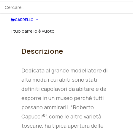
Descrizione prodotto
Dimensioni
Come ordi
CARRELLO
Il tuo carrello è vuoto.
Descrizione
Dedicata al grande modellatore di
alta moda i cui abiti sono stati
definiti capolavori da abitare e da
esporre in un museo perché tutti
possano ammirarli. “Roberto
Capucci®”, come le altre varietà
toscane, ha tipica apertura delle