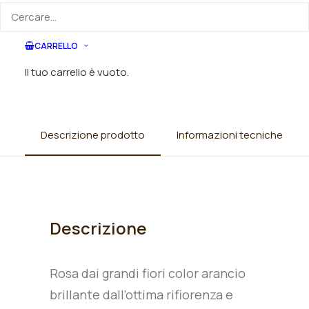
Categorie
Rose
,
Rose ibridi di Tea (grandi fiori
rifiorenti)
CARRELLO
Il tuo carrello è vuoto.
Descrizione prodotto
Informazioni tecniche
Descrizione
Rosa dai grandi fiori color arancio
brillante dall’ottima rifiorenza e