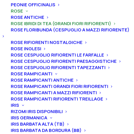
PEONIE OFFICINALIS
ROSE
ROSE ANTICHE
ROSE IBRIDI DI TEA (GRANDI FIORI RIFIORENTI)
ROSE FLORIBUNDA (CESPUGLIO A MAZZI RIFIORENTE)
Home
Rose
Rose ibridi di Tea (grandi fiori rifiorenti)
Rosa cespuglio grandi fiori rifiorenti “Wildfire®”
ROSE RIFIORENTI NOSTALGICHE
ROSE INGLESI
Rosa cespuglio grandi fiori
ROSE CESPUGLIO RIFIORENTI LE FARFALLE
rifiorenti “Wildfire®”
ROSE CESPUGLIO RIFIORENTI PAESAGGISTICHE
ROSE CESPUGLIO RIFIORENTI TAPEZZANTI
ROSE RAMPICANTI
19,00
€
ROSE RAMPICANTI ANTICHE
ROSE RAMPICANTI GRANDI FIORI RIFIORENTI
ROSE RAMPICANTI A MAZZI RIFIORENTI
La rosa “Burgundy Iceberg®” è la versione “cupa” della
ROSE RAMPICANTI RIFIORENTI TREILLAGE
famosissima Rosa “Iceberg”. Dai toni Borgogna,
IRIS
straordinariamente rifiorente e dalla leggera
RIZOMI IRIS DISPONIBILI
IRIS GERMANICA
profumazione. Inoltre è molto resistente alle malattie.
IRIS BARBATA ALTA (TB)
IRIS BARBATA DA BORDURA (BB)
Dimensione vaso