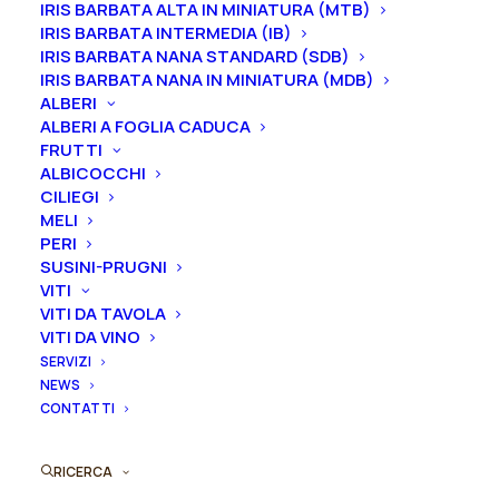
IRIS BARBATA ALTA IN MINIATURA (MTB)
IRIS BARBATA INTERMEDIA (IB)
IRIS BARBATA NANA STANDARD (SDB)
IRIS BARBATA NANA IN MINIATURA (MDB)
Rosa
ALBERI
Aggiungi al preventivo
ALBERI A FOGLIA CADUCA
cespuglio
FRUTTI
grandi
ALBICOCCHI
Ordina subito questo prodotto!
fiori
CILIEGI
Puoi acquistare ora questo prodotto contattandoci e
rifiorenti
MELI
indicando la dimensione del vaso desiderata e la
"Wildfire®"
PERI
quantità
SUSINI-PRUGNI
quantità
VITI
VITI DA TAVOLA
ORDINA SU WHATSAPP
VITI DA VINO
SERVIZI
NEWS
ORDINA VIA MAIL
CONTATTI
SKU
RICERCA
010705