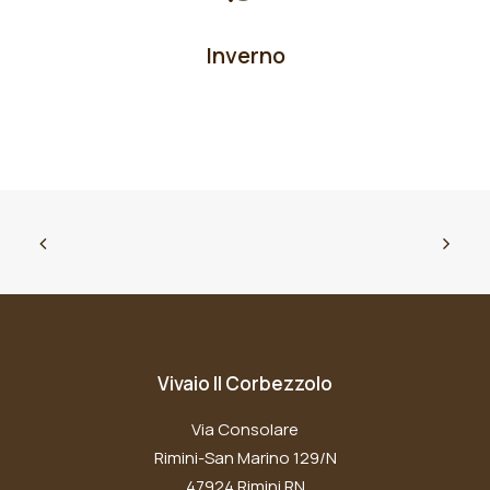
Inverno
Vivaio Il Corbezzolo
Via Consolare
Rimini-San Marino 129/N
47924 Rimini RN