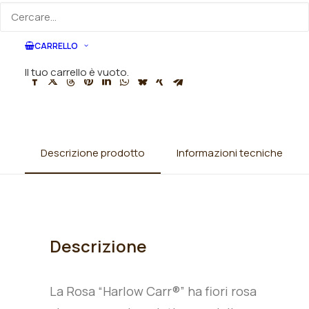
SKU
010891
Categorie
Rose
,
Rose inglesi
CARRELLO
Il tuo carrello è vuoto.
Descrizione prodotto
Informazioni tecniche
Descrizione
La Rosa “Harlow Carr®” ha fiori rosa