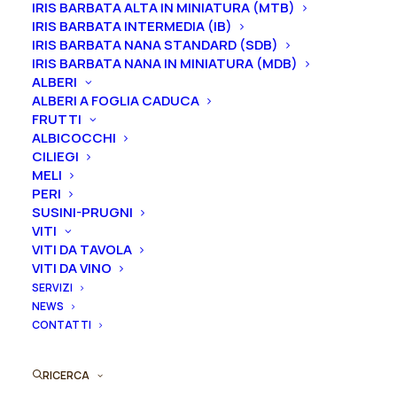
portamento arrotondato.
IRIS BARBATA ALTA IN MINIATURA (MTB)
IRIS BARBATA INTERMEDIA (IB)
Dimensione vaso
IRIS BARBATA NANA STANDARD (SDB)
IRIS BARBATA NANA IN MINIATURA (MDB)
ALBERI
ALBERI A FOGLIA CADUCA
FRUTTI
Rosa
ALBICOCCHI
Aggiungi al preventivo
cespuglio
CILIEGI
rifiorente
MELI
Ordina subito questo prodotto!
inglese
PERI
Puoi acquistare ora questo prodotto contattandoci e
SUSINI-PRUGNI
"Harlow
VITI
indicando la dimensione del vaso desiderata e la
Carr®"
VITI DA TAVOLA
quantità
quantità
VITI DA VINO
SERVIZI
ORDINA SU WHATSAPP
NEWS
CONTATTI
ORDINA VIA MAIL
RICERCA