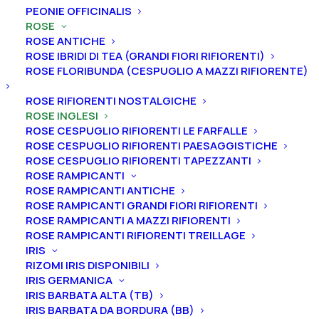
PEONIE OFFICINALIS
ROSE
ROSE ANTICHE
ROSE IBRIDI DI TEA (GRANDI FIORI RIFIORENTI)
ROSE FLORIBUNDA (CESPUGLIO A MAZZI RIFIORENTE)
Home
Rose
Rose inglesi
Rosa cespuglio rifiorente inglese “Harlow Carr®”
ROSE RIFIORENTI NOSTALGICHE
ROSE INGLESI
Rosa cespuglio rifiorente
ROSE CESPUGLIO RIFIORENTI LE FARFALLE
inglese “Harlow Carr®”
ROSE CESPUGLIO RIFIORENTI PAESAGGISTICHE
ROSE CESPUGLIO RIFIORENTI TAPEZZANTI
ROSE RAMPICANTI
27,00
€
ROSE RAMPICANTI ANTICHE
ROSE RAMPICANTI GRANDI FIORI RIFIORENTI
ROSE RAMPICANTI A MAZZI RIFIORENTI
La Rosa “Harlow Carr®” ha fiori rosa che appena
ROSE RAMPICANTI RIFIORENTI TREILLAGE
sbocciati assomigliano a delle piccole coppe e poi
IRIS
evolvono e si trasformano in fiori a rosetta poco
RIZOMI IRIS DISPONIBILI
IRIS GERMANICA
profonda, con bottone centrale e dall’intensa
IRIS BARBATA ALTA (TB)
fragranza. È una varietà molto vigorosa e sana con
IRIS BARBATA DA BORDURA (BB)