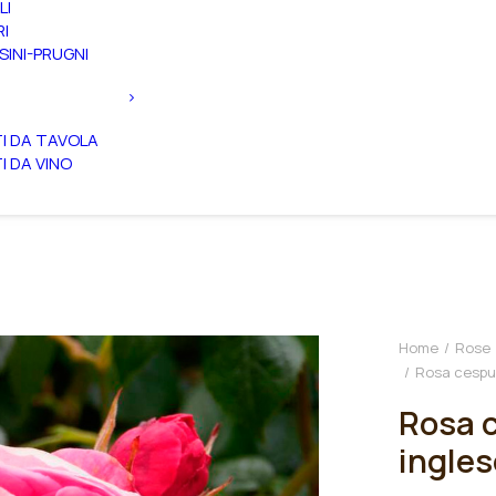
LI
RI
SINI-PRUGNI
TI DA TAVOLA
TI DA VINO
Home
Rose
Rosa cespug
Rosa c
ingles