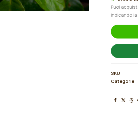
inglese
Puoi acquis
"Penelope
indicando la
Lively®"
quantità
SKU
Categorie