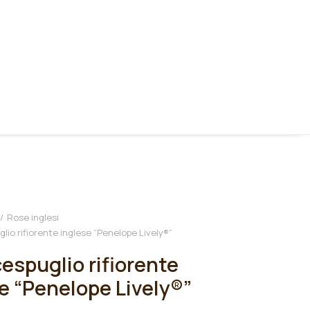
Rose inglesi
lio rifiorente inglese “Penelope Lively®”
espuglio rifiorente
e “Penelope Lively®”