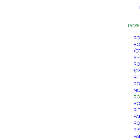
ROSE
RO
RO
(G
RI
RO
(C
RI
RO
NO
RO
RO
RI
FA
RO
RI
PA