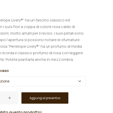
€
elope Lively®” ha un fascino classico ed
 i suoi fiori a coppa di colore rosa caldo di
oni, molto amati per il reciso. I suoi petali sono
opo l’apertura si possono notare le sfumature
Rosa “Penelope Lively®” ha un profumo di media
e ricorda il classico profumo di rosa con leggere
ate. Potete piantarla anche in mezz’ombra.
 vaso
Aggiungi al preventivo
bito questo prodotto!