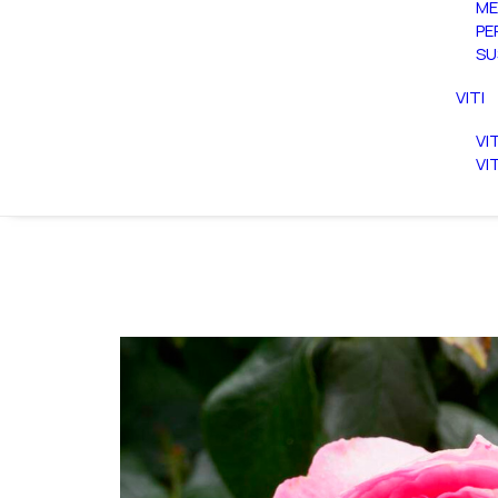
ME
PE
SU
VITI
VI
VI