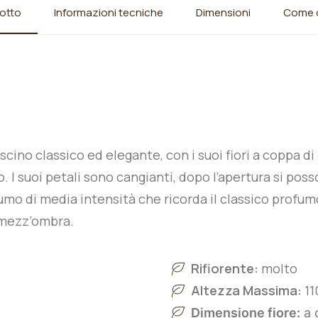
otto
Informazioni tecniche
Dimensioni
Come o
cino classico ed elegante, con i suoi fiori a coppa di
o. I suoi petali sono cangianti, dopo l’apertura si po
mo di media intensità che ricorda il classico profum
 mezz’ombra.
Rifiorente:
molto
Altezza Massima:
11
Dimensione fiore:
a 