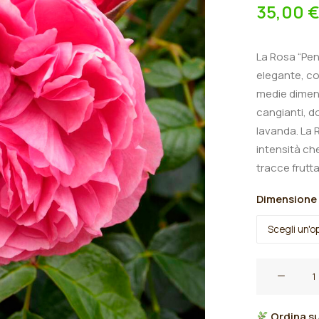
35,00
La Rosa “Pen
elegante, con
medie dimensi
cangianti, d
lavanda. La 
intensità ch
tracce frutt
Dimensione
Rosa
cespuglio
rifiorente
Ordina su