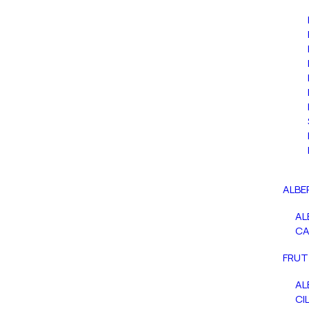
ALBE
AL
C
FRUT
AL
CIL