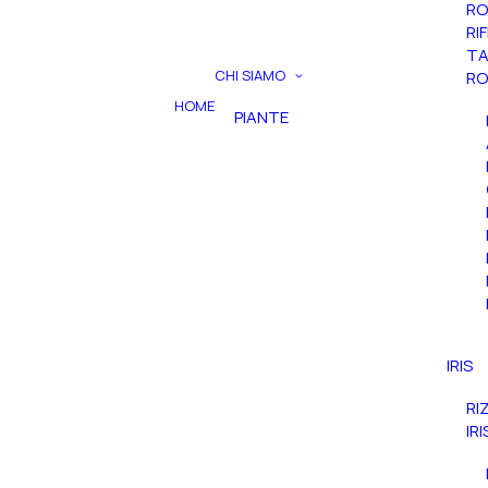
RO
RI
TA
CHI SIAMO
RO
HOME
PIANTE
IRIS
RI
IR