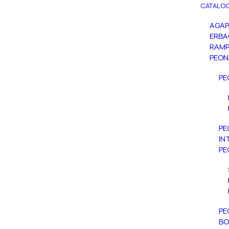
CATALOG
AGA
ERBA
RAMP
PEON
PE
PE
IN
PE
PE
BO