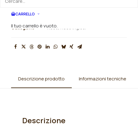
CARRELLO
SKU
010845
Il tuo carrello è vuoto.
Categorie
Rose
,
Rose inglesi
Descrizione prodotto
Informazioni tecniche
Descrizione