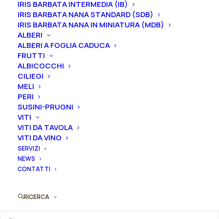
IRIS BARBATA INTERMEDIA (IB)
la mirra. La Rosa “Queen of Sweden®” è molto amata
IRIS BARBATA NANA STANDARD (SDB)
per il reciso.
IRIS BARBATA NANA IN MINIATURA (MDB)
ALBERI
Dimensione vaso
ALBERI A FOGLIA CADUCA
FRUTTI
ALBICOCCHI
CILIEGI
Rosa
MELI
Aggiungi al preventivo
PERI
cespuglio
SUSINI-PRUGNI
rifiorente
VITI
Ordina subito questo prodotto!
inglese
VITI DA TAVOLA
Puoi acquistare ora questo prodotto contattandoci e
"Queen
VITI DA VINO
indicando la dimensione del vaso desiderata e la
of
SERVIZI
quantità
NEWS
Sweden®"
CONTATTI
quantità
ORDINA SU WHATSAPP
RICERCA
ORDINA VIA MAIL