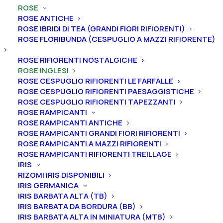
ROSE
ROSE ANTICHE
ROSE IBRIDI DI TEA (GRANDI FIORI RIFIORENTI)
ROSE FLORIBUNDA (CESPUGLIO A MAZZI RIFIORENTE)
Home
Rose
Rose inglesi
ROSE RIFIORENTI NOSTALGICHE
Rosa cespuglio rifiorente inglese “Queen of Sweden®”
ROSE INGLESI
ROSE CESPUGLIO RIFIORENTI LE FARFALLE
Rosa cespuglio rifiorente
ROSE CESPUGLIO RIFIORENTI PAESAGGISTICHE
inglese “Queen of
ROSE CESPUGLIO RIFIORENTI TAPEZZANTI
ROSE RAMPICANTI
Sweden®”
ROSE RAMPICANTI ANTICHE
ROSE RAMPICANTI GRANDI FIORI RIFIORENTI
27,00
€
ROSE RAMPICANTI A MAZZI RIFIORENTI
ROSE RAMPICANTI RIFIORENTI TREILLAGE
IRIS
RIZOMI IRIS DISPONIBILI
La Rosa “Queen of Sweden®” ha fiori incantevoli a
IRIS GERMANICA
forma di coppa che poi diventano rosette. Il colore è
IRIS BARBATA ALTA (TB)
etereo, rosa pastello chiaro con leggere vibrazioni
IRIS BARBATA DA BORDURA (BB)
d’albicocca a maturità. Il profumo è leggero e ricorda
IRIS BARBATA ALTA IN MINIATURA (MTB)