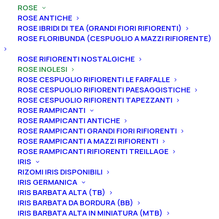
ROSE
ROSE ANTICHE
ROSE IBRIDI DI TEA (GRANDI FIORI RIFIORENTI)
ROSE FLORIBUNDA (CESPUGLIO A MAZZI RIFIORENTE)
Home
Rose
Rose inglesi
ROSE RIFIORENTI NOSTALGICHE
Rosa cespuglio rifiorente inglese “Strawberry Hill®”
ROSE INGLESI
ROSE CESPUGLIO RIFIORENTI LE FARFALLE
Rosa cespuglio rifiorente
ROSE CESPUGLIO RIFIORENTI PAESAGGISTICHE
inglese “Strawberry Hill®”
ROSE CESPUGLIO RIFIORENTI TAPEZZANTI
ROSE RAMPICANTI
ROSE RAMPICANTI ANTICHE
27,00
€
ROSE RAMPICANTI GRANDI FIORI RIFIORENTI
ROSE RAMPICANTI A MAZZI RIFIORENTI
ROSE RAMPICANTI RIFIORENTI TREILLAGE
La Rosa “Strawberry Hill®” ha fiori a forma di coppa di
IRIS
media dimensione, di un rosa etereo che sfuma
RIZOMI IRIS DISPONIBILI
pastello ai bordi. Colpisce il suo intenso profumo di
IRIS GERMANICA
IRIS BARBATA ALTA (TB)
mirra leggermente agrumato. Ha una crescita
IRIS BARBATA DA BORDURA (BB)
vigorosa e sarmentosa.
IRIS BARBATA ALTA IN MINIATURA (MTB)