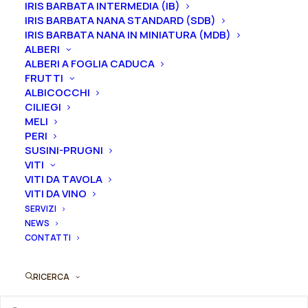
IRIS BARBATA INTERMEDIA (IB)
Dimensione vaso
IRIS BARBATA NANA STANDARD (SDB)
IRIS BARBATA NANA IN MINIATURA (MDB)
ALBERI
ALBERI A FOGLIA CADUCA
FRUTTI
Rosa
Aggiungi al preventivo
ALBICOCCHI
cespuglio
CILIEGI
rifiorente
MELI
Ordina subito questo prodotto!
inglese
PERI
Puoi acquistare ora questo prodotto contattandoci e
"Strawberry
SUSINI-PRUGNI
indicando la dimensione del vaso desiderata e la
VITI
Hill®"
VITI DA TAVOLA
quantità
quantità
VITI DA VINO
SERVIZI
ORDINA SU WHATSAPP
NEWS
CONTATTI
ORDINA VIA MAIL
RICERCA