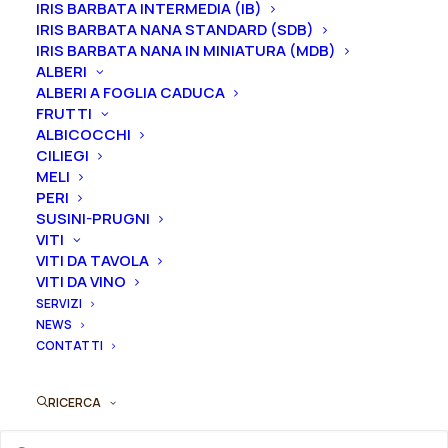
IRIS BARBATA INTERMEDIA (IB)
IRIS BARBATA NANA STANDARD (SDB)
IRIS BARBATA NANA IN MINIATURA (MDB)
ALBERI
Rosa
ALBERI A FOGLIA CADUCA
Aggiungi al preventivo
FRUTTI
cespuglio
ALBICOCCHI
rifiorente
CILIEGI
Ordina subito questo prodotto!
inglese
MELI
Puoi acquistare ora questo prodotto contattandoci e
"Wisley
PERI
indicando la dimensione del vaso desiderata e la
2008®"
SUSINI-PRUGNI
quantità
VITI
quantità
VITI DA TAVOLA
VITI DA VINO
ORDINA SU WHATSAPP
SERVIZI
NEWS
CONTATTI
ORDINA VIA MAIL
RICERCA
SKU
010867