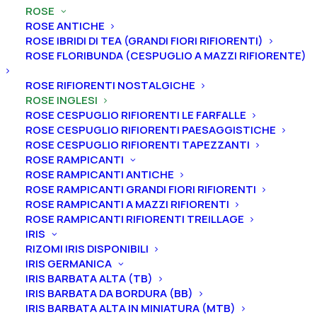
ROSE
ROSE ANTICHE
ROSE IBRIDI DI TEA (GRANDI FIORI RIFIORENTI)
ROSE FLORIBUNDA (CESPUGLIO A MAZZI RIFIORENTE)
Home
Rose
Rose inglesi
ROSE RIFIORENTI NOSTALGICHE
Rosa cespuglio rifiorente inglese “Wisley 2008®”
ROSE INGLESI
ROSE CESPUGLIO RIFIORENTI LE FARFALLE
Rosa cespuglio rifiorente
ROSE CESPUGLIO RIFIORENTI PAESAGGISTICHE
inglese “Wisley 2008®”
ROSE CESPUGLIO RIFIORENTI TAPEZZANTI
ROSE RAMPICANTI
ROSE RAMPICANTI ANTICHE
27,00
€
ROSE RAMPICANTI GRANDI FIORI RIFIORENTI
ROSE RAMPICANTI A MAZZI RIFIORENTI
ROSE RAMPICANTI RIFIORENTI TREILLAGE
La Rosa “Wisley 2008®” ha fiori a forma di rosetta,
IRIS
coppa poco profonda di un fiabesco rosa puro
RIZOMI IRIS DISPONIBILI
pastello. Rosa molto elegante che profuma di
IRIS GERMANICA
IRIS BARBATA ALTA (TB)
lampone e rosa tea.
IRIS BARBATA DA BORDURA (BB)
IRIS BARBATA ALTA IN MINIATURA (MTB)
Dimensione vaso