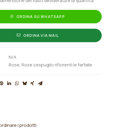
 dimensione del vaso desiderata e la quantità
ORDINA SU WHATSAPP
ORDINA VIA MAIL
N/A
Rose
,
Rose cespuglio rifiorenti le farfalle
rdinare i prodotti