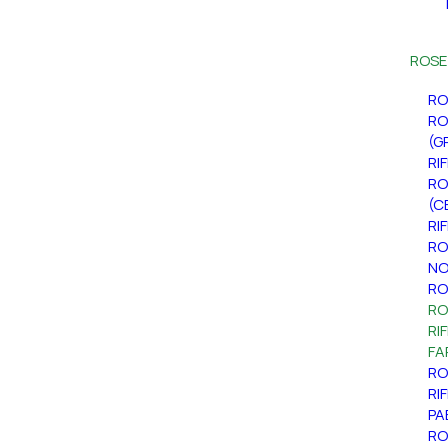
ROSE
RO
RO
(G
RI
RO
(C
RI
RO
NO
RO
RO
RI
FA
RO
RI
PA
RO