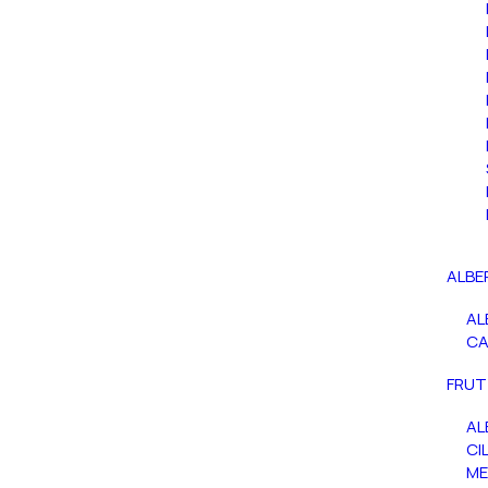
ALBE
AL
C
FRUT
AL
CIL
ME