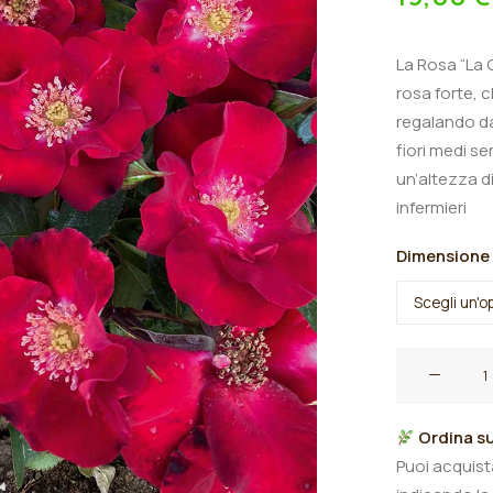
La Rosa “La 
rosa forte, c
regalando da
fiori medi s
un’altezza di
infermieri
Dimensione
Rosa
cespuglio
rifiorente
Ordina su
le
Puoi acquis
farfalle