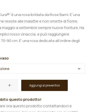
Cura®” è una rosa ibridata da Rose Barni. E’ una
he resiste alle malattie e non smette di fiorire,
 maggio a settembre sempre nuove fioriture. Ha
emplici rosso vinaccia, e può raggiungere
 70-90 cm. E’ una rosa dedicata all’ordine degli
 vaso
Aggiungi al preventivo
bito questo prodotto!
tare ora questo prodotto contattandoci e