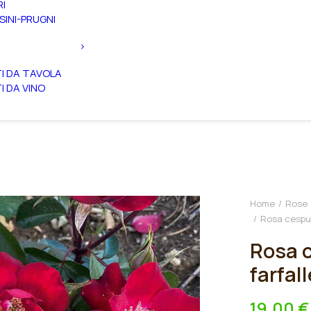
RI
SINI-PRUGNI
TI DA TAVOLA
TI DA VINO
Home
Rose
Rosa cespugl
Rosa c
farfal
19,00
€