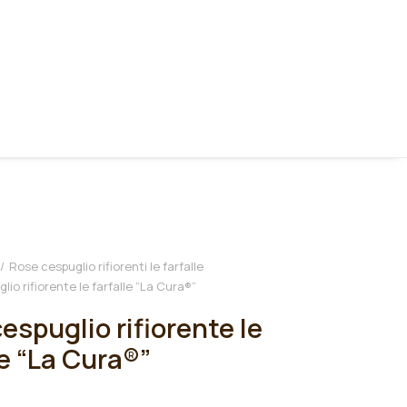
Rose cespuglio rifiorenti le farfalle
io rifiorente le farfalle “La Cura®”
espuglio rifiorente le
le “La Cura®”