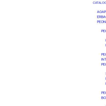
CATALOG
AGA
ERBA
PEON
PE
PE
IN
PE
PE
BO