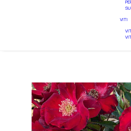
PE
SU
VITI
VI
VI