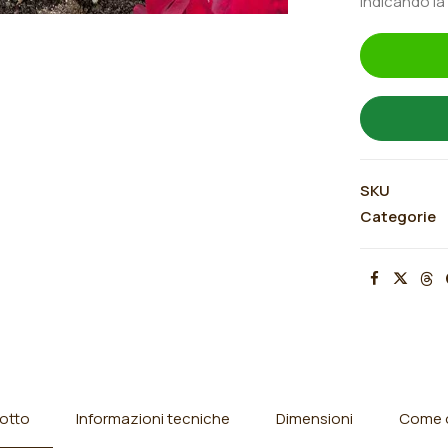
indicando la
"La
Cura®"
quantità
SKU
Categorie
otto
Informazioni tecniche
Dimensioni
Come o