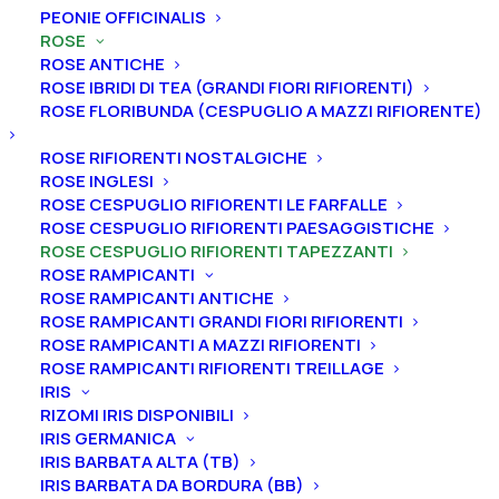
PEONIE OFFICINALIS
ROSE
ROSE ANTICHE
ROSE IBRIDI DI TEA (GRANDI FIORI RIFIORENTI)
ROSE FLORIBUNDA (CESPUGLIO A MAZZI RIFIORENTE)
ROSE RIFIORENTI NOSTALGICHE
ROSE INGLESI
ROSE CESPUGLIO RIFIORENTI LE FARFALLE
ROSE CESPUGLIO RIFIORENTI PAESAGGISTICHE
ROSE CESPUGLIO RIFIORENTI TAPEZZANTI
ROSE RAMPICANTI
ROSE RAMPICANTI ANTICHE
ROSE RAMPICANTI GRANDI FIORI RIFIORENTI
Home
Rose
Rose cespuglio rifiorenti tapezzanti
ROSE RAMPICANTI A MAZZI RIFIORENTI
Rosa cespuglio rifiorente tapezzante “Città di Roma®”
ROSE RAMPICANTI RIFIORENTI TREILLAGE
IRIS
Rosa cespuglio rifiorente
RIZOMI IRIS DISPONIBILI
tapezzante “Città di
IRIS GERMANICA
IRIS BARBATA ALTA (TB)
Roma®”
IRIS BARBATA DA BORDURA (BB)