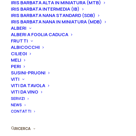
IRIS BARBATA ALTA IN MINIATURA (MTB)
19,00
€
IRIS BARBATA INTERMEDIA (IB)
IRIS BARBATA NANA STANDARD (SDB)
IRIS BARBATA NANA IN MINIATURA (MDB)
ALBERI
La Rosa “Città di Roma®” Tantau di nuova
ALBERI A FOGLIA CADUCA
generazione. Tra le rose paesaggistiche è una rosa
FRUTTI
coprisuolo di eccezionali qualità. Ha infatti
ALBICOCCHI
un`accentuata rifiorenza, i fiori coprono
CILIEGI
MELI
letteralmente il fogliame durante tutta la bella
PERI
stagione. “Città di Roma” di Tantau è molto resistente
SUSINI-PRUGNI
alle malattie fungine, certificata ADR. Il colore rosa
VITI
carico dei suoi fiori non sbiadisce al sole o alla
VITI DA TAVOLA
pioggia.
VITI DA VINO
SERVIZI
Dimensione vaso
NEWS
CONTATTI
RICERCA
Rosa