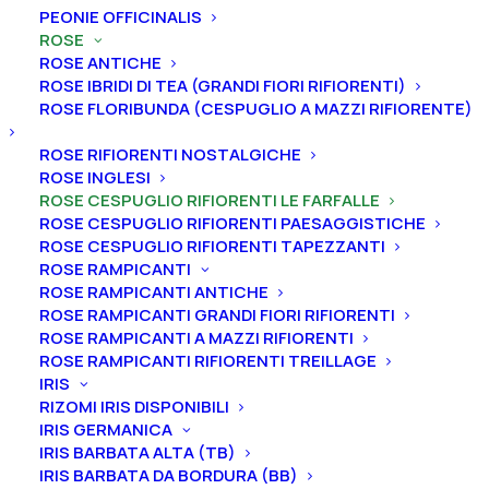
PEONIE OFFICINALIS
ROSE
ROSE ANTICHE
ROSE IBRIDI DI TEA (GRANDI FIORI RIFIORENTI)
ROSE FLORIBUNDA (CESPUGLIO A MAZZI RIFIORENTE)
Home
Rose
Rose cespuglio rifiorenti le farfalle
Rosa cespuglio rifiorenti le farfalle “Occhi di Fata”
ROSE RIFIORENTI NOSTALGICHE
ROSE INGLESI
Rosa cespuglio rifiorenti le
ROSE CESPUGLIO RIFIORENTI LE FARFALLE
farfalle “Occhi di Fata”
ROSE CESPUGLIO RIFIORENTI PAESAGGISTICHE
ROSE CESPUGLIO RIFIORENTI TAPEZZANTI
ROSE RAMPICANTI
19,00
€
ROSE RAMPICANTI ANTICHE
ROSE RAMPICANTI GRANDI FIORI RIFIORENTI
ROSE RAMPICANTI A MAZZI RIFIORENTI
Varietà particolare con mazzi che regalano effetto di
ROSE RAMPICANTI RIFIORENTI TREILLAGE
massa, grazie alle sue tinte cangianti e variopinte: i
IRIS
petali, infatti, da un bianco latte purissimo, mutano
RIZOMI IRIS DISPONIBILI
IRIS GERMANICA
colore in tonalità porpora sempre più intense.
IRIS BARBATA ALTA (TB)
IRIS BARBATA DA BORDURA (BB)
Dimensione vaso