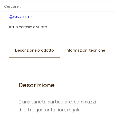
Categorie
Rose
,
Rose cespuglio rifiorenti le
farfalle
CARRELLO
Il tuo carrello è vuoto.
Descrizione prodotto
Informazioni tecniche
Descrizione
È una varietà particolare, con mazzi
di oltre quaranta fiori, regala