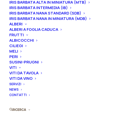
IRIS BARBATA ALTA IN MINIATURA (MTB)
IRIS BARBATA INTERMEDIA (IB)
IRIS BARBATA NANA STANDARD (SDB)
IRIS BARBATA NANA IN MINIATURA (MDB)
Rosa
ALBERI
Aggiungi al preventivo
ALBERI A FOGLIA CADUCA
cespuglio
FRUTTI
rifiorenti
ALBICOCCHI
Ordina subito questo prodotto!
le
CILIEGI
Puoi acquistare ora questo prodotto contattandoci e
farfalle
MELI
indicando la dimensione del vaso desiderata e la
"Occhi
PERI
quantità
SUSINI-PRUGNI
di
VITI
Fata"
VITI DA TAVOLA
ORDINA SU WHATSAPP
quantità
VITI DA VINO
SERVIZI
NEWS
ORDINA VIA MAIL
CONTATTI
SKU
RICERCA
N/A