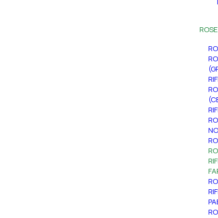
ROSE
RO
RO
(G
RI
RO
(C
RI
RO
NO
RO
RO
RI
FA
RO
RI
PA
RO