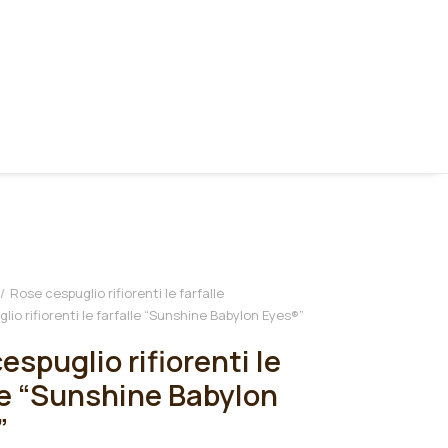
Rose cespuglio rifiorenti le farfalle
io rifiorenti le farfalle “Sunshine Babylon Eyes®”
espuglio rifiorenti le
le “Sunshine Babylon
”