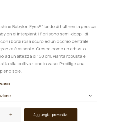
shine Babylon Eyes®” Ibrido di hulthemia persica
abylon di Interplant. I fiori sono semi-doppi, di
o con i bordi rosa scuro ed un occhio centrale
ragranza è assente. Cresce come un arbusto
o ad un’altezza di 150 cm. Pianta robusta e
datta alla coltivazione in vaso. Predilige una
 pieno sole.
 vaso
Aggiungi al preventivo