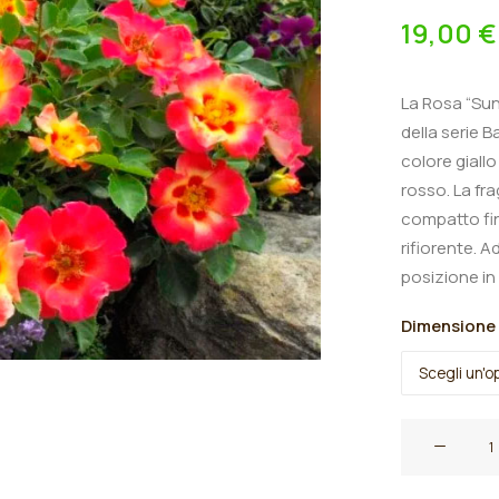
19,00
€
La Rosa “Sun
della serie B
colore giall
rosso. La f
compatto fin
rifiorente. A
posizione in
Dimensione
Rosa
cespuglio
rifiorenti