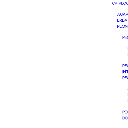
CATALOG
AGA
ERBA
PEON
PE
PE
IN
PE
PE
BO