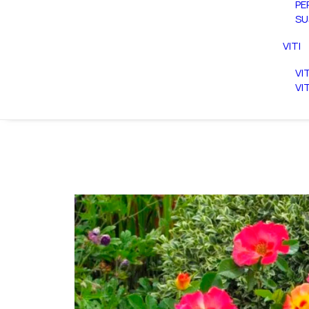
PE
SU
VITI
VI
VI