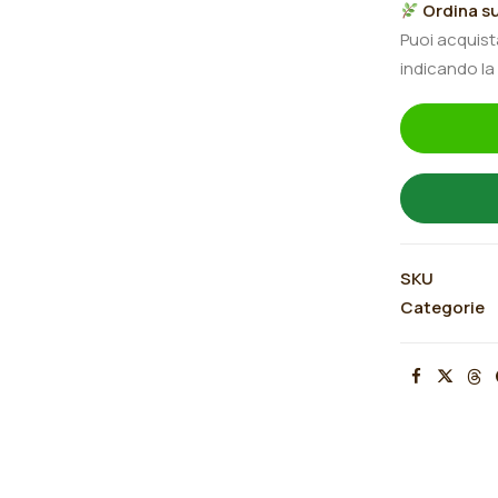
Ordina su
le
Puoi acquis
farfalle
indicando la
"Sunshine
Babylon
Eyes®"
quantità
SKU
Categorie