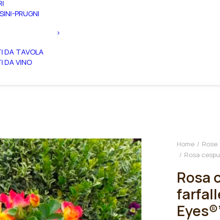
RI
SINI-PRUGNI
TI DA TAVOLA
TI DA VINO
Home
Rose
Rosa cespugl
Rosa c
farfal
Eyes®