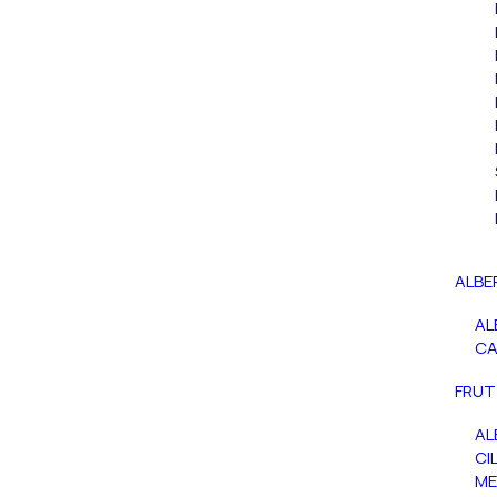
ALBE
AL
C
FRUT
AL
CIL
ME