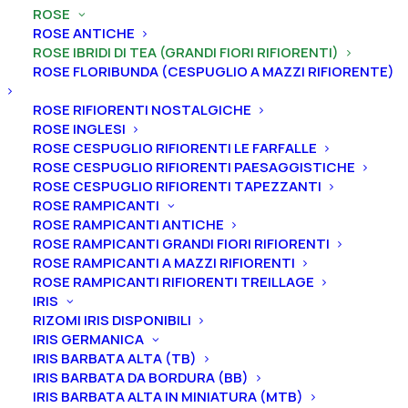
ROSE
ROSE ANTICHE
ROSE IBRIDI DI TEA (GRANDI FIORI RIFIORENTI)
ROSE FLORIBUNDA (CESPUGLIO A MAZZI RIFIORENTE)
ROSE RIFIORENTI NOSTALGICHE
ROSE INGLESI
ROSE CESPUGLIO RIFIORENTI LE FARFALLE
ROSE CESPUGLIO RIFIORENTI PAESAGGISTICHE
ROSE CESPUGLIO RIFIORENTI TAPEZZANTI
ROSE RAMPICANTI
ROSE RAMPICANTI ANTICHE
ROSE RAMPICANTI GRANDI FIORI RIFIORENTI
ROSE RAMPICANTI A MAZZI RIFIORENTI
Home
Rose
Rose ibridi di Tea (grandi fiori rifiorenti)
ROSE RAMPICANTI RIFIORENTI TREILLAGE
Rosa ibrido di tea rifiorente “Barkarole®”
IRIS
RIZOMI IRIS DISPONIBILI
Rosa ibrido di tea rifiorente
IRIS GERMANICA
“Barkarole®”
IRIS BARBATA ALTA (TB)
IRIS BARBATA DA BORDURA (BB)
IRIS BARBATA ALTA IN MINIATURA (MTB)
19,00
€