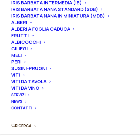
IRIS BARBATA INTERMEDIA (IB)
IRIS BARBATA NANA STANDARD (SDB)
IRIS BARBATA NANA IN MINIATURA (MDB)
La Rosa “Barkarole®” è una varietà conosciuta in tutto
ALBERI
il mondo. Il nobile bocciolo rosso-nero, si schiude
ALBERI A FOGLIA CADUCA
lentamente in un grande fiore di colore rosso scuro
FRUTTI
ALBICOCCHI
vellutato dalla forma perfetta. Particolarmente adatta
CILIEGI
per essere recisa. Crescita eretta, cespugliosa,
MELI
raggiunge i 90-100 cm; foglie larghe, verde scuro
PERI
lucente; moderatamente profumata. Il fiore non si
SUSINI-PRUGNI
VITI
rovina con le piogge.
VITI DA TAVOLA
VITI DA VINO
Dimensione vaso
SERVIZI
NEWS
CONTATTI
Rosa
Aggiungi al preventivo
RICERCA
ibrido
di