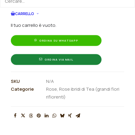
Ordina subito questo prodotto!
tea
Puoi acquistare ora questo prodotto contattandoci e
rifiorente
CARRELLO
indicando la dimensione del vaso desiderata e la
"Barkarole®"
quantità
Il tuo carrello è vuoto.
quantità
ORDINA SU WHATSAPP
ORDINA VIA MAIL
SKU
N/A
Categorie
Rose
,
Rose ibridi di Tea (grandi fiori
rifiorenti)