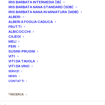
IRIS BARBATA INTERMEDIA (IB)
Rosa
IRIS BARBATA NANA STANDARD (SDB)
Aggiungi al preventivo
ibrido
IRIS BARBATA NANA IN MINIATURA (MDB)
ALBERI
di
Ordina subito questo prodotto!
ALBERI A FOGLIA CADUCA
tea
FRUTTI
Puoi acquistare ora questo prodotto contattandoci e
rifiorente
ALBICOCCHI
indicando la dimensione del vaso desiderata e la
"Hot
CILIEGI
quantità
Lady®
MELI
PERI
-
SUSINI-PRUGNI
ORDINA SU WHATSAPP
Exquisite"
VITI
quantità
VITI DA TAVOLA
VITI DA VINO
ORDINA VIA MAIL
SERVIZI
NEWS
CONTATTI
SKU
N/A
Categorie
Rose
,
Rose ibridi di Tea (grandi fiori
RICERCA
rifiorenti)