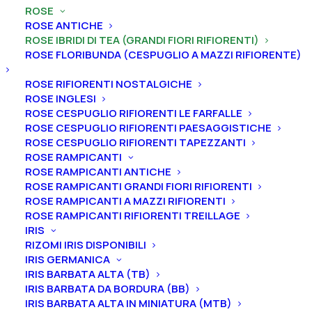
Home
Rose
Rose ibridi di Tea (grandi fiori rifiorenti)
ROSE
Rosa ibrido di tea rifiorente “Hot Lady® – Exquisite”
ROSE ANTICHE
ROSE IBRIDI DI TEA (GRANDI FIORI RIFIORENTI)
Rosa ibrido di tea rifiorente
ROSE FLORIBUNDA (CESPUGLIO A MAZZI RIFIORENTE)
“Hot Lady® – Exquisite”
ROSE RIFIORENTI NOSTALGICHE
ROSE INGLESI
19,00
€
ROSE CESPUGLIO RIFIORENTI LE FARFALLE
ROSE CESPUGLIO RIFIORENTI PAESAGGISTICHE
ROSE CESPUGLIO RIFIORENTI TAPEZZANTI
ROSE RAMPICANTI
La Rosa “Hot Lady® – Exquisite” è un ibrido di Tea
ROSE RAMPICANTI ANTICHE
rifiorente dal fiore fiore doppio a coppa di color rosa
ROSE RAMPICANTI GRANDI FIORI RIFIORENTI
scuro, dal forte profumo. A maturità raggiunge i 100
ROSE RAMPICANTI A MAZZI RIFIORENTI
cm in altezza (50 cm li larghezza), un bel cespuglio
ROSE RAMPICANTI RIFIORENTI TREILLAGE
compatto.
IRIS
RIZOMI IRIS DISPONIBILI
IRIS GERMANICA
Dimensione vaso
IRIS BARBATA ALTA (TB)
IRIS BARBATA DA BORDURA (BB)
IRIS BARBATA ALTA IN MINIATURA (MTB)