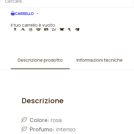
Categorie
Rose
,
Rose ibridi di Tea (grandi fiori
rifiorenti)
CARRELLO
Il tuo carrello è vuoto.
Descrizione prodotto
Informazioni tecniche
Descrizione
Colore:
rosa
Profumo:
intenso