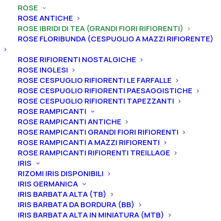
Rosa ibrido di tea rifiorente nostalgica “Desiree®”
ROSE
ROSE ANTICHE
Rosa ibrido di tea rifiorente
ROSE IBRIDI DI TEA (GRANDI FIORI RIFIORENTI)
nostalgica “Desiree®”
ROSE FLORIBUNDA (CESPUGLIO A MAZZI RIFIORENTE)
ROSE RIFIORENTI NOSTALGICHE
19,00
€
ROSE INGLESI
ROSE CESPUGLIO RIFIORENTI LE FARFALLE
ROSE CESPUGLIO RIFIORENTI PAESAGGISTICHE
La Rosa “Desiree®” è l’emblema del romanticismo
ROSE CESPUGLIO RIFIORENTI TAPEZZANTI
grazie al suo fiore doppio e globulare di circa 11 cm
ROSE RAMPICANTI
ROSE RAMPICANTI ANTICHE
(fino a 25 petali) di color rosa e dal forte profumo.
ROSE RAMPICANTI GRANDI FIORI RIFIORENTI
Resistente alle malattie, rifiorente e dalla crescita ben
ROSE RAMPICANTI A MAZZI RIFIORENTI
eretta e piena, infatti arriva fino a 130 cm in altezza
ROSE RAMPICANTI RIFIORENTI TREILLAGE
(80 cm di larghezza). Nel 2018 le è stato conferito un
IRIS
prestigioso riconoscimento, l’ADR, per la sua
RIZOMI IRIS DISPONIBILI
IRIS GERMANICA
resistente alle comuni malattie e per la grande
IRIS BARBATA ALTA (TB)
rifiorenza.
IRIS BARBATA DA BORDURA (BB)
IRIS BARBATA ALTA IN MINIATURA (MTB)
Dimensione vaso