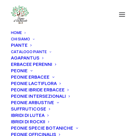
HOME
CHI SIAMO
PIANTE
CATALOGO PIANTE
AGAPANTUS
ERBACEE PERENNI
PEONIE
PEONIE ERBACEE
PEONIE LACTIFLORA
PEONIE IBRIDE ERBACEE
PEONIE INTERSEZIONALI
PEONIE ARBUSTIVE
SUFFRUTICOSE
IBRIDI DI LUTEA
IBRIDI DI ROCKII
PEONIE SPECIE BOTANICHE
Home
Rose
Rose ibridi di Tea (grandi fiori rifiorenti)
PEONIE OFFICINALIS