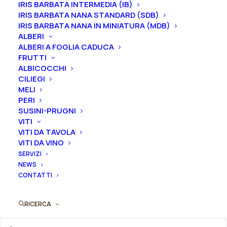
IRIS BARBATA INTERMEDIA (IB)
IRIS BARBATA NANA STANDARD (SDB)
IRIS BARBATA NANA IN MINIATURA (MDB)
ALBERI
ALBERI A FOGLIA CADUCA
Rosa
Aggiungi al preventivo
FRUTTI
ibrido
ALBICOCCHI
di
CILIEGI
Ordina subito questo prodotto!
tea
MELI
Puoi acquistare ora questo prodotto contattandoci e
rifiorente
PERI
indicando la dimensione del vaso desiderata e la
SUSINI-PRUGNI
nostalgica
VITI
quantità
"Desiree®"
VITI DA TAVOLA
quantità
VITI DA VINO
ORDINA SU WHATSAPP
SERVIZI
NEWS
CONTATTI
ORDINA VIA MAIL
RICERCA
SKU
N/A