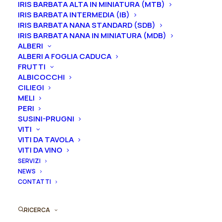
19,00
€
IRIS BARBATA ALTA IN MINIATURA (MTB)
IRIS BARBATA INTERMEDIA (IB)
IRIS BARBATA NANA STANDARD (SDB)
La Rosa “Sissi®-Blue Moon” è un ibrido di Tea
IRIS BARBATA NANA IN MINIATURA (MDB)
rifiorente dal fiore doppio (8-10 cm), composto da 40
ALBERI
ALBERI A FOGLIA CADUCA
petali, color lilla-argento dal profumo forte ed
FRUTTI
avvolgente e molto rifiorente. Il cespuglio cresce
ALBICOCCHI
vigoroso e raggiunge gli 80-100 cm di altezza e si
CILIEGI
adatta bene alla coltivazione in vaso. Da sempre è
MELI
PERI
molto amata per il reciso.
SUSINI-PRUGNI
VITI
Dimensione vaso
VITI DA TAVOLA
VITI DA VINO
SERVIZI
NEWS
Rosa
CONTATTI
Aggiungi al preventivo
ibrido
di
RICERCA
Ordina subito questo prodotto!
tea