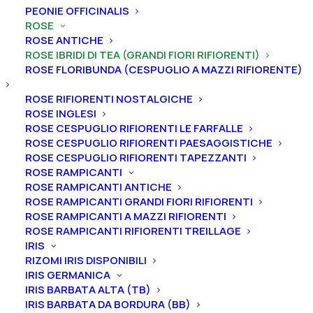
PEONIE OFFICINALIS
ROSE
ROSE ANTICHE
ROSE IBRIDI DI TEA (GRANDI FIORI RIFIORENTI)
ROSE FLORIBUNDA (CESPUGLIO A MAZZI RIFIORENTE)
ROSE RIFIORENTI NOSTALGICHE
ROSE INGLESI
ROSE CESPUGLIO RIFIORENTI LE FARFALLE
ROSE CESPUGLIO RIFIORENTI PAESAGGISTICHE
ROSE CESPUGLIO RIFIORENTI TAPEZZANTI
Home
Rose
Rose ibridi di Tea (grandi fiori rifiorenti)
ROSE RAMPICANTI
Rosa ibrido di tea rifiorente “Sissi®- Blue Moon” (Mainzer
ROSE RAMPICANTI ANTICHE
ROSE RAMPICANTI GRANDI FIORI RIFIORENTI
F.)
ROSE RAMPICANTI A MAZZI RIFIORENTI
Rosa ibrido di tea rifiorente
ROSE RAMPICANTI RIFIORENTI TREILLAGE
IRIS
“Sissi®- Blue Moon”
RIZOMI IRIS DISPONIBILI
(Mainzer F.)
IRIS GERMANICA
IRIS BARBATA ALTA (TB)
IRIS BARBATA DA BORDURA (BB)