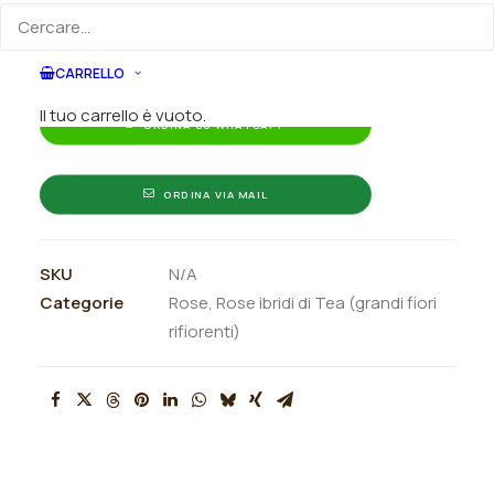
Puoi acquistare ora questo prodotto contattandoci e
rifiorente
indicando la dimensione del vaso desiderata e la
"Sissi®-
quantità
Blue
CARRELLO
Moon"
Il tuo carrello è vuoto.
ORDINA SU WHATSAPP
(Mainzer
F.)
quantità
ORDINA VIA MAIL
SKU
N/A
Categorie
Rose
,
Rose ibridi di Tea (grandi fiori
rifiorenti)