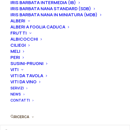
Aggiungi al preventivo
IRIS BARBATA INTERMEDIA (IB)
rampicante
IRIS BARBATA NANA STANDARD (SDB)
antica
IRIS BARBATA NANA IN MINIATURA (MDB)
Ordina subito questo prodotto!
"Albertine"
ALBERI
Puoi acquistare ora questo prodotto contattandoci e
ALBERI A FOGLIA CADUCA
quantità
indicando la dimensione del vaso desiderata e la
FRUTTI
ALBICOCCHI
quantità
CILIEGI
MELI
ORDINA SU WHATSAPP
PERI
SUSINI-PRUGNI
VITI
ORDINA VIA MAIL
VITI DA TAVOLA
VITI DA VINO
SERVIZI
NEWS
SKU
N/A
CONTATTI
Categorie
Rose
,
Rose rampicanti
,
Rose
rampicanti antiche
RICERCA