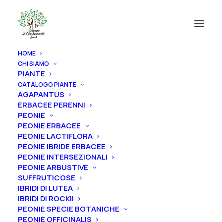
HOME
CHI SIAMO
PIANTE
CATALOGO PIANTE
AGAPANTUS
ERBACEE PERENNI
PEONIE
PEONIE ERBACEE
PEONIE LACTIFLORA
PEONIE IBRIDE ERBACEE
PEONIE INTERSEZIONALI
PEONIE ARBUSTIVE
SUFFRUTICOSE
IBRIDI DI LUTEA
IBRIDI DI ROCKII
PEONIE SPECIE BOTANICHE
Home
Rose
Rose rampicanti
Rose rampicanti antiche
PEONIE OFFICINALIS