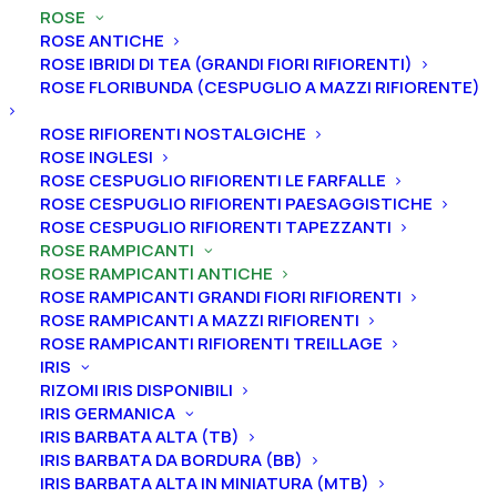
Rosa rampicante antica “Albertine”
ROSE
ROSE ANTICHE
Rosa rampicante antica
ROSE IBRIDI DI TEA (GRANDI FIORI RIFIORENTI)
“Albertine”
ROSE FLORIBUNDA (CESPUGLIO A MAZZI RIFIORENTE)
ROSE RIFIORENTI NOSTALGICHE
32,00
€
ROSE INGLESI
ROSE CESPUGLIO RIFIORENTI LE FARFALLE
ROSE CESPUGLIO RIFIORENTI PAESAGGISTICHE
La Rosa “Albertine” è un ibrido botanico della Rosa
ROSE CESPUGLIO RIFIORENTI TAPEZZANTI
Wichuraiana dai fiori grandi color rosa chiaro corallo
ROSE RAMPICANTI
ROSE RAMPICANTI ANTICHE
leggermente profumati. Il portamento è sarmentoso,
ROSE RAMPICANTI GRANDI FIORI RIFIORENTI
il fogliame è di un bel tono di verde intenso e i rami
ROSE RAMPICANTI A MAZZI RIFIORENTI
piuttosto spinosi. Altezza 450 cm. Fioritura unica.
ROSE RAMPICANTI RIFIORENTI TREILLAGE
IRIS
Dimensione vaso
RIZOMI IRIS DISPONIBILI
IRIS GERMANICA
IRIS BARBATA ALTA (TB)
IRIS BARBATA DA BORDURA (BB)
IRIS BARBATA ALTA IN MINIATURA (MTB)
Rosa