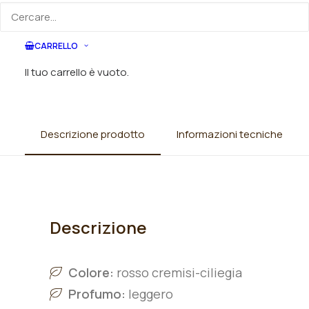
Categorie
Rose
,
Rose rampicanti
,
Rose
rampicanti antiche
CARRELLO
Il tuo carrello è vuoto.
Descrizione prodotto
Informazioni tecniche
Descrizione
Colore:
rosso cremisi-ciliegia
Profumo:
leggero