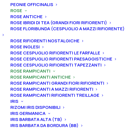
PEONIE OFFICINALIS
ROSE
Home
Rose
Rose rampicanti
Rose rampicanti antiche
ROSE ANTICHE
Rosa rampicante antica “Paul’s Scarlet”
ROSE IBRIDI DI TEA (GRANDI FIORI RIFIORENTI)
Rosa rampicante antica
ROSE FLORIBUNDA (CESPUGLIO A MAZZI RIFIORENTE)
“Paul’s Scarlet”
ROSE RIFIORENTI NOSTALGICHE
ROSE INGLESI
32,00
€
ROSE CESPUGLIO RIFIORENTI LE FARFALLE
ROSE CESPUGLIO RIFIORENTI PAESAGGISTICHE
ROSE CESPUGLIO RIFIORENTI TAPEZZANTI
ROSE RAMPICANTI
Rosa rampicante antica synstylae “Paul’s Scarlet” ha
ROSE RAMPICANTI ANTICHE
fiori di 7 cm di diametro di color rosso cremisi
ROSE RAMPICANTI GRANDI FIORI RIFIORENTI
tendente al rosso ciliegia dal leggero profumo e dalla
ROSE RAMPICANTI A MAZZI RIFIORENTI
fioritura unica. Cresce sana e vigorosa raggiungendo
ROSE RAMPICANTI RIFIORENTI TREILLAGE
IRIS
i 600 cm di Altezza.
RIZOMI IRIS DISPONIBILI
IRIS GERMANICA
William Paul & Sons, Gran Bretagna, 1906
IRIS BARBATA ALTA (TB)
IRIS BARBATA DA BORDURA (BB)
Dimensione vaso