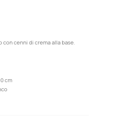
co con cenni di crema alla base.
0 cm
nco