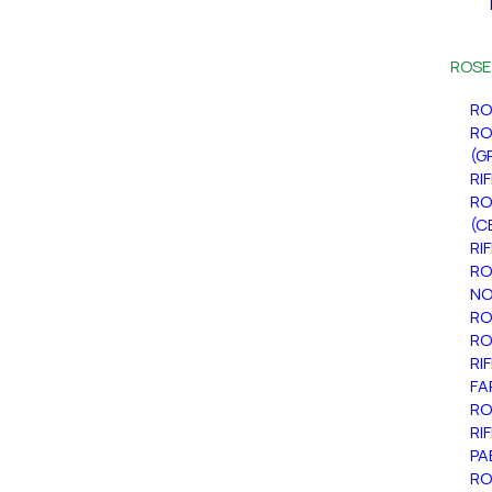
ROSE
RO
RO
(G
RI
RO
(C
RI
RO
NO
RO
RO
RI
FA
RO
RI
PA
RO