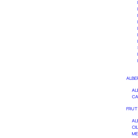
ALBE
AL
C
FRUT
AL
CIL
ME