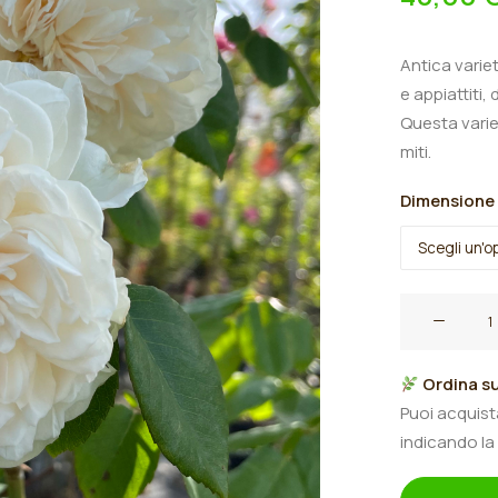
Antica variet
e appiattiti,
Questa variet
miti.
Dimensione
Rosa
rampicante
antica
Ordina su
"Sombreuil"
Puoi acquis
quantità
indicando la