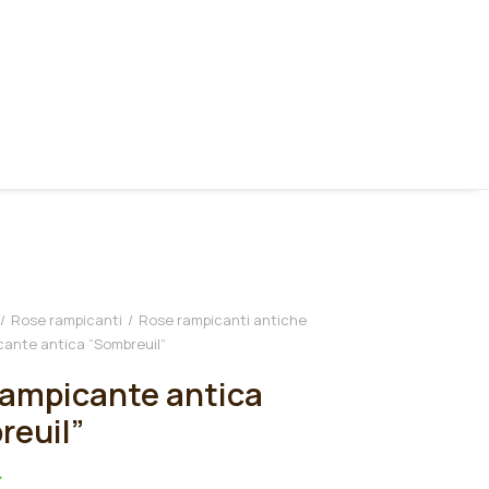
Rose rampicanti
Rose rampicanti antiche
ante antica “Sombreuil”
rampicante antica
reuil”
€