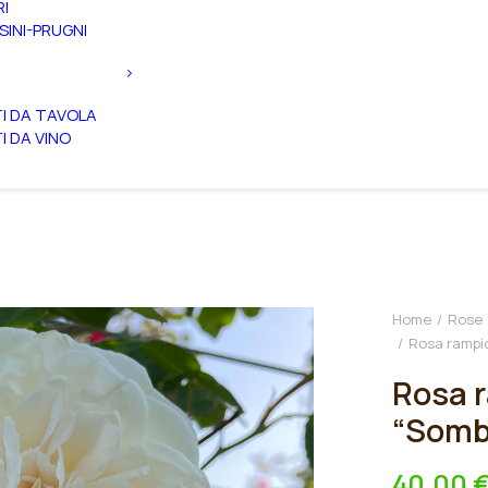
RI
SINI-PRUGNI
TI DA TAVOLA
TI DA VINO
Home
Rose
Rosa rampic
Rosa 
“Somb
40,00