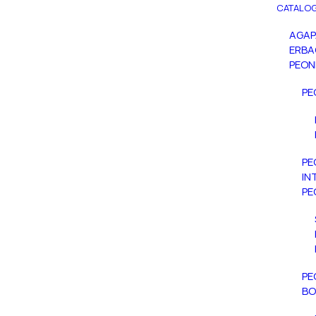
CATALOG
AGA
ERBA
PEON
PE
PE
IN
PE
PE
BO