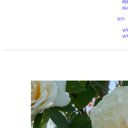
PE
SU
VITI
VI
VI