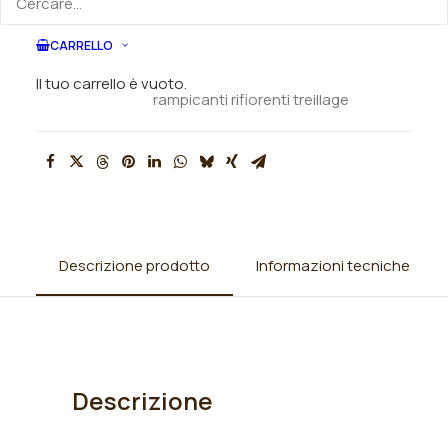
CARRELLO
SKU
009086
Categorie
Rose
,
Rose rampicanti
,
Rose
Il tuo carrello è vuoto.
rampicanti rifiorenti treillage
Descrizione prodotto
Informazioni tecniche
Descrizione