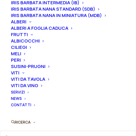
IRIS BARBATA INTERMEDIA (IB)
IRIS BARBATA NANA STANDARD (SDB)
Dimensione vaso
IRIS BARBATA NANA IN MINIATURA (MDB)
ALBERI
ALBERI A FOGLIA CADUCA
Svuota
FRUTTI
ALBICOCCHI
CILIEGI
Rosa
Aggiungi al preventivo
MELI
rampicante
PERI
treillage
SUSINI-PRUGNI
Ordina subito questo prodotto!
"Brise
VITI
Puoi acquistare ora questo prodotto contattandoci e
VITI DA TAVOLA
Parfum®"
indicando la dimensione del vaso desiderata e la
VITI DA VINO
quantità
SERVIZI
quantità
NEWS
CONTATTI
ORDINA SU WHATSAPP
RICERCA
ORDINA VIA MAIL