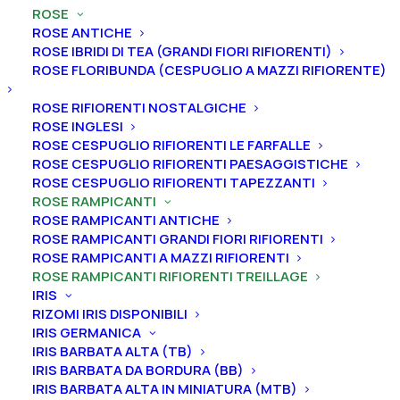
ROSE
ROSE ANTICHE
Home
Rose
Rose rampicanti
ROSE IBRIDI DI TEA (GRANDI FIORI RIFIORENTI)
Rose rampicanti rifiorenti treillage
ROSE FLORIBUNDA (CESPUGLIO A MAZZI RIFIORENTE)
Rosa rampicante treillage “Brise Parfum®”
ROSE RIFIORENTI NOSTALGICHE
Rosa rampicante treillage
ROSE INGLESI
“Brise Parfum®”
ROSE CESPUGLIO RIFIORENTI LE FARFALLE
ROSE CESPUGLIO RIFIORENTI PAESAGGISTICHE
ROSE CESPUGLIO RIFIORENTI TAPEZZANTI
35,00
€
ROSE RAMPICANTI
ROSE RAMPICANTI ANTICHE
ROSE RAMPICANTI GRANDI FIORI RIFIORENTI
La rosa rampicante treillage “Brise Parfum®” ha piccoli
ROSE RAMPICANTI A MAZZI RIFIORENTI
fiori doppi di un pregevole tono di rosa chiaro, quasi
ROSE RAMPICANTI RIFIORENTI TREILLAGE
IRIS
cipria e sono deliziosamente profumati. È una varietà
RIZOMI IRIS DISPONIBILI
rifiorente, molto amata perché la vegetazione (e
IRIS GERMANICA
fioritura) parte sin dal basso e perché rimane
IRIS BARBATA ALTA (TB)
piuttosto contenuta quindi adattabile anche ai
IRIS BARBATA DA BORDURA (BB)
piccoli-medi spazi.
IRIS BARBATA ALTA IN MINIATURA (MTB)