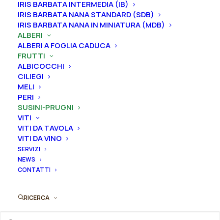
IRIS BARBATA INTERMEDIA (IB)
IRIS BARBATA NANA STANDARD (SDB)
Dimensione vaso
IRIS BARBATA NANA IN MINIATURA (MDB)
ALBERI
ALBERI A FOGLIA CADUCA
FRUTTI
Svuota
ALBICOCCHI
CILIEGI
Susino
MELI
Aggiungi al preventivo
"Ramassin"
PERI
quantità
SUSINI-PRUGNI
Ordina subito questo prodotto!
VITI
Puoi acquistare ora questo prodotto contattandoci e
VITI DA TAVOLA
VITI DA VINO
indicando la dimensione del vaso desiderata e la
SERVIZI
quantità
NEWS
CONTATTI
ORDINA SU WHATSAPP
RICERCA
ORDINA VIA MAIL