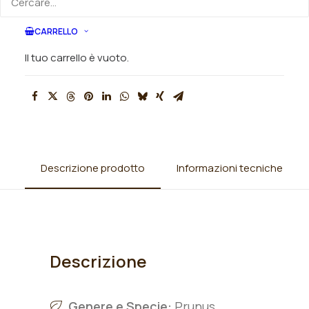
CARRELLO
SKU
007303
Categorie
Alberi
,
Alberi da Frutto
,
Susini-Prugni
Il tuo carrello è vuoto.
Descrizione prodotto
Informazioni tecniche
Descrizione
Genere e Specie:
Prunus