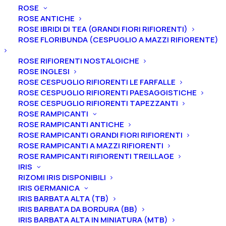
ROSE
ROSE ANTICHE
Home
Alberi
Alberi da Frutto
Susini-Prugni
ROSE IBRIDI DI TEA (GRANDI FIORI RIFIORENTI)
Susino “Ramassin”
ROSE FLORIBUNDA (CESPUGLIO A MAZZI RIFIORENTE)
Susino “Ramassin”
ROSE RIFIORENTI NOSTALGICHE
ROSE INGLESI
18,00
€
ROSE CESPUGLIO RIFIORENTI LE FARFALLE
ROSE CESPUGLIO RIFIORENTI PAESAGGISTICHE
ROSE CESPUGLIO RIFIORENTI TAPEZZANTI
ROSE RAMPICANTI
Maturazione: Da metà Luglio
ROSE RAMPICANTI ANTICHE
Autofertile
ROSE RAMPICANTI GRANDI FIORI RIFIORENTI
Sapore: Dolcissimo
ROSE RAMPICANTI A MAZZI RIFIORENTI
Buccia: Verde rossastro violacea con un sottile un
ROSE RAMPICANTI RIFIORENTI TREILLAGE
IRIS
sottile velo di pruina
RIZOMI IRIS DISPONIBILI
Polpa: Polpa gialla rossastra, morbida, spicca
IRIS GERMANICA
Forma: Medio piccola
IRIS BARBATA ALTA (TB)
Curiosità: Antica varietà originaria del Piemonte sud-
IRIS BARBATA DA BORDURA (BB)
IRIS BARBATA ALTA IN MINIATURA (MTB)
occidentale