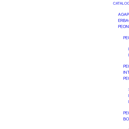
CATALOG
AGA
ERBA
PEON
PE
PE
IN
PE
PE
BO