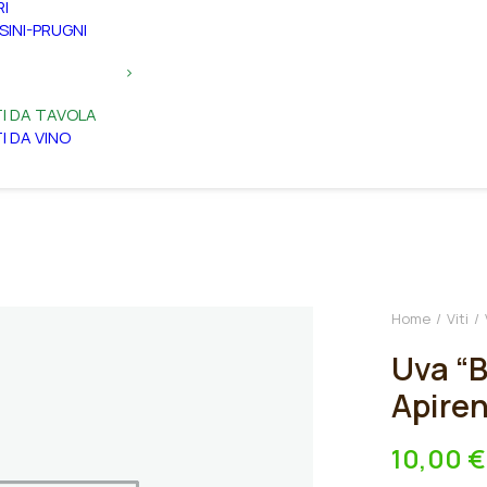
RI
SINI-PRUGNI
TI DA TAVOLA
TI DA VINO
Home
Viti
Uva “B
Apire
10,00
€