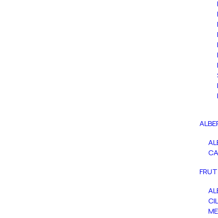
ALBE
AL
C
FRUT
AL
CIL
ME