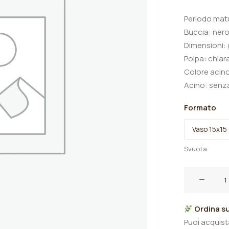
Periodo mat
Buccia: nero
Dimensioni: 
Polpa: chiar
Colore acino
Acino: senz
Formato
Svuota
Uva
"Black
Magic"
Ordina su
Semi
Puoi acquis
Apirena