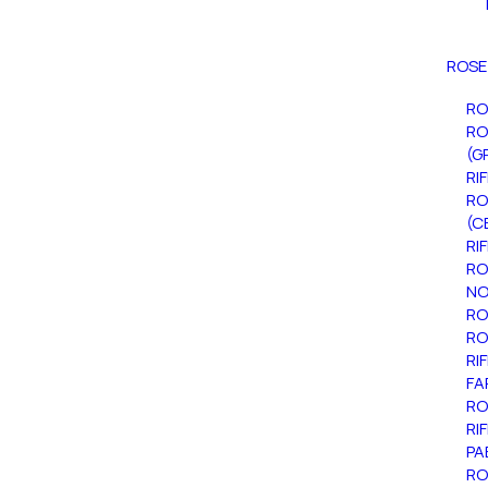
ROSE
RO
RO
(G
RI
RO
(C
RI
RO
NO
RO
RO
RI
FA
RO
RI
PA
RO