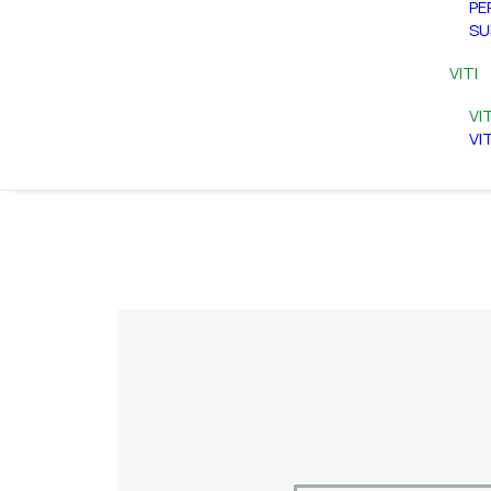
PE
SU
VITI
VI
VI