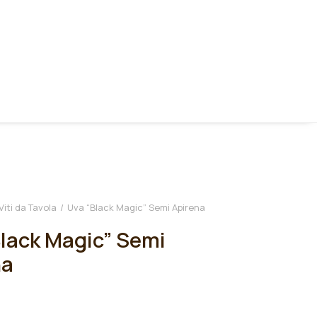
Viti da Tavola
Uva “Black Magic” Semi Apirena
lack Magic” Semi
na