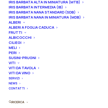
IRIS BARBATA ALTA IN MINIATURA (MTB)
Le piante di
Iris in vaso
sono disponibili in
qualsiasi
IRIS BARBATA INTERMEDIA (IB)
periodo
mentre i
rizomi
di
Iris
sono
disponibili solo
IRIS BARBATA NANA STANDARD (SDB)
IRIS BARBATA NANA IN MINIATURA (MDB)
nel periodo che va
da luglio a settembre.
ALBERI
ALBERI A FOGLIA CADUCA
Formato
FRUTTI
ALBICOCCHI
CILIEGI
MELI
Iris
PERI
Aggiungi al preventivo
germanica
SUSINI-PRUGNI
VITI
"Blue
Ordina subito questo prodotto!
VITI DA TAVOLA
Rising"
VITI DA VINO
Puoi acquistare ora questo prodotto contattandoci e
quantità
SERVIZI
indicando la dimensione del vaso desiderata e la
NEWS
quantità
CONTATTI
ORDINA SU WHATSAPP
RICERCA