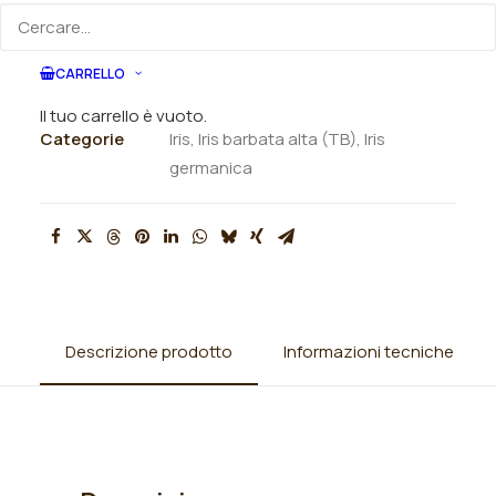
ORDINA VIA MAIL
CARRELLO
SKU
N/A
Il tuo carrello è vuoto.
Categorie
Iris
,
Iris barbata alta (TB)
,
Iris
germanica
Descrizione prodotto
Informazioni tecniche