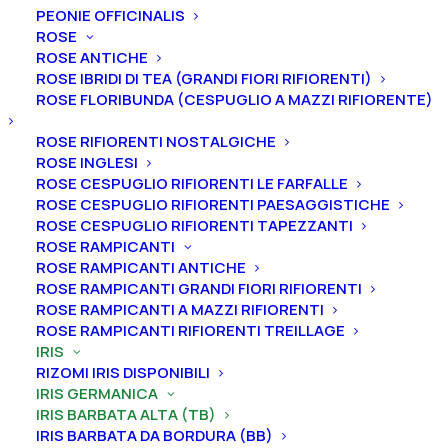
PEONIE OFFICINALIS
ROSE
ROSE ANTICHE
ROSE IBRIDI DI TEA (GRANDI FIORI RIFIORENTI)
ROSE FLORIBUNDA (CESPUGLIO A MAZZI RIFIORENTE)
Home
Iris
Iris germanica
Iris barbata alta (TB)
Iris germanica “Blue Rising”
ROSE RIFIORENTI NOSTALGICHE
ROSE INGLESI
Iris germanica “Blue
ROSE CESPUGLIO RIFIORENTI LE FARFALLE
Rising”
ROSE CESPUGLIO RIFIORENTI PAESAGGISTICHE
ROSE CESPUGLIO RIFIORENTI TAPEZZANTI
ROSE RAMPICANTI
From
4,50
€
ROSE RAMPICANTI ANTICHE
ROSE RAMPICANTI GRANDI FIORI RIFIORENTI
ROSE RAMPICANTI A MAZZI RIFIORENTI
L’iris germanica “Blu Rising” ha vessilli color lavanda blu
ROSE RAMPICANTI RIFIORENTI TREILLAGE
ghiaccio, ali quasi bianche con sfumature blu
IRIS
ghiaccio più chiare, barbe bianche con punte molto
RIZOMI IRIS DISPONIBILI
IRIS GERMANICA
pronunciate color mandarino, profumo leggermente
IRIS BARBATA ALTA (TB)
dolce.
Altezza 107 cm. Fioritura medio tardiva.
IRIS BARBATA DA BORDURA (BB)