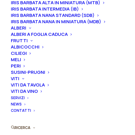
IRIS BARBATA ALTA IN MINIATURA (MTB)
nel periodo che va
da luglio a settembre.
IRIS BARBATA INTERMEDIA (IB)
IRIS BARBATA NANA STANDARD (SDB)
Formato
IRIS BARBATA NANA IN MINIATURA (MDB)
ALBERI
ALBERI A FOGLIA CADUCA
FRUTTI
ALBICOCCHI
Iris
CILIEGI
Aggiungi al preventivo
germanica
MELI
"Bocca
PERI
Ordina subito questo prodotto!
SUSINI-PRUGNI
di
VITI
Puoi acquistare ora questo prodotto contattandoci e
Rosa"
VITI DA TAVOLA
indicando la dimensione del vaso desiderata e la
quantità
VITI DA VINO
quantità
SERVIZI
NEWS
CONTATTI
ORDINA SU WHATSAPP
RICERCA
ORDINA VIA MAIL