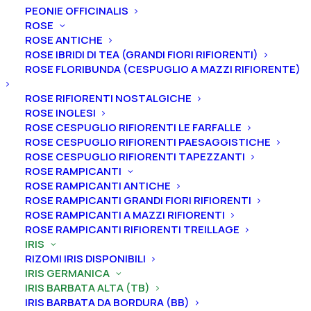
PEONIE OFFICINALIS
Home
Iris
Iris germanica
Iris barbata alta (TB)
ROSE
ROSE ANTICHE
Iris germanica “Bocca di Rosa”
ROSE IBRIDI DI TEA (GRANDI FIORI RIFIORENTI)
Iris germanica “Bocca di
ROSE FLORIBUNDA (CESPUGLIO A MAZZI RIFIORENTE)
Rosa”
ROSE RIFIORENTI NOSTALGICHE
ROSE INGLESI
From
12,00
€
ROSE CESPUGLIO RIFIORENTI LE FARFALLE
ROSE CESPUGLIO RIFIORENTI PAESAGGISTICHE
ROSE CESPUGLIO RIFIORENTI TAPEZZANTI
ROSE RAMPICANTI
L’iris germanica “Bocca di Rosa” ha vessilli rosa chiaro
ROSE RAMPICANTI ANTICHE
sfumato albicocca sulle nervature centrali, bracci
ROSE RAMPICANTI GRANDI FIORI RIFIORENTI
stilali uguali, bande laterali giallo-arancio scuro, ali
ROSE RAMPICANTI A MAZZI RIFIORENTI
rosso-rosa chiaro con centro più chiaro, barbe
ROSE RAMPICANTI RIFIORENTI TREILLAGE
IRIS
zafferano, leggero profumo.
Altezza 94 cm. Fioritura
RIZOMI IRIS DISPONIBILI
intermedia.
IRIS GERMANICA
IRIS BARBATA ALTA (TB)
Le piante di
Iris in vaso
sono disponibili in
qualsiasi
IRIS BARBATA DA BORDURA (BB)
periodo
mentre i
rizomi
di
Iris
sono
disponibili solo