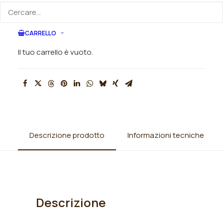
SKU
N/A
CARRELLO
Categorie
Iris
,
Iris barbata alta (TB)
,
Iris
Il tuo carrello è vuoto.
germanica
Descrizione prodotto
Informazioni tecniche
Descrizione