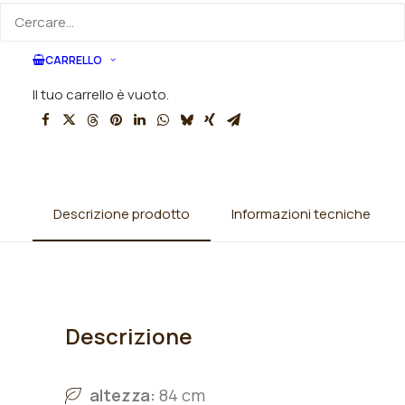
SKU
N/A
Categorie
Iris
,
Iris barbata alta (TB)
,
Iris
CARRELLO
germanica
,
Rizomi Iris disponibili
Il tuo carrello è vuoto.
Descrizione prodotto
Informazioni tecniche
Descrizione
altezza:
84 cm