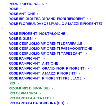
PEONIE OFFICINALIS
ROSE
Home
Iris
Iris germanica
Iris barbata alta (TB)
ROSE ANTICHE
Iris germanica “Cosmic Lullaby”
ROSE IBRIDI DI TEA (GRANDI FIORI RIFIORENTI)
ROSE FLORIBUNDA (CESPUGLIO A MAZZI RIFIORENTE)
Iris germanica “Cosmic
ROSE RIFIORENTI NOSTALGICHE
Lullaby”
ROSE INGLESI
ROSE CESPUGLIO RIFIORENTI LE FARFALLE
From
8,00
€
ROSE CESPUGLIO RIFIORENTI PAESAGGISTICHE
ROSE CESPUGLIO RIFIORENTI TAPEZZANTI
ROSE RAMPICANTI
L’iris germanica “Cosmic Lullaby
” ha vessilli color blu
ROSE RAMPICANTI ANTICHE
ROSE RAMPICANTI GRANDI FIORI RIFIORENTI
viola, ali uguali, barbe terracotta, orlate, forma piatta,
ROSE RAMPICANTI A MAZZI RIFIORENTI
profumo dolce.
Altezza 84 cm. Fioritura da intermedia
ROSE RAMPICANTI RIFIORENTI TREILLAGE
a tardiva.
IRIS
RIZOMI IRIS DISPONIBILI
Le piante di
Iris in vaso
sono disponibili in
qualsiasi
IRIS GERMANICA
periodo
mentre i
rizomi
di
Iris
sono
disponibili solo
IRIS BARBATA ALTA (TB)
IRIS BARBATA DA BORDURA (BB)
nel periodo che va
da luglio a settembre.