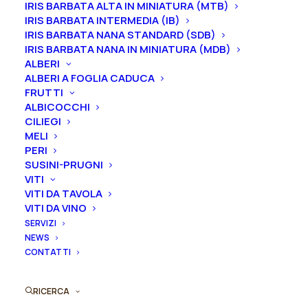
IRIS BARBATA ALTA IN MINIATURA (MTB)
IRIS BARBATA INTERMEDIA (IB)
Formato
IRIS BARBATA NANA STANDARD (SDB)
IRIS BARBATA NANA IN MINIATURA (MDB)
ALBERI
ALBERI A FOGLIA CADUCA
Iris
FRUTTI
Aggiungi al preventivo
germanica
ALBICOCCHI
CILIEGI
"Cosmic
MELI
Ordina subito questo prodotto!
Lullaby"
PERI
Puoi acquistare ora questo prodotto contattandoci e
quantità
SUSINI-PRUGNI
indicando la dimensione del vaso desiderata e la
VITI
quantità
VITI DA TAVOLA
VITI DA VINO
SERVIZI
ORDINA SU WHATSAPP
NEWS
CONTATTI
ORDINA VIA MAIL
RICERCA