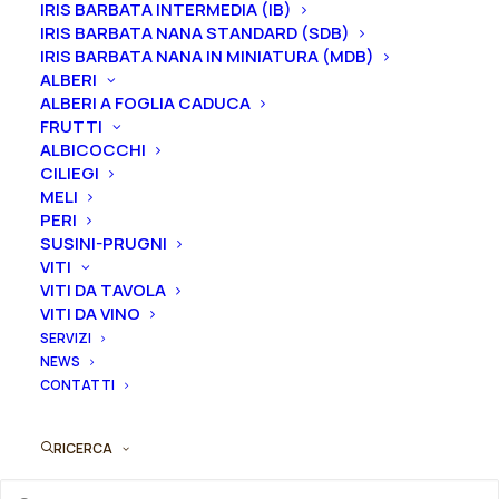
IRIS BARBATA INTERMEDIA (IB)
IRIS BARBATA NANA STANDARD (SDB)
Le piante di
Iris in vaso
sono disponibili in
qualsiasi
IRIS BARBATA NANA IN MINIATURA (MDB)
periodo
mentre i
rizomi
di
Iris
sono
disponibili solo
ALBERI
ALBERI A FOGLIA CADUCA
nel periodo che va
da luglio a settembre.
FRUTTI
ALBICOCCHI
Formato
CILIEGI
MELI
PERI
SUSINI-PRUGNI
Iris
VITI
Aggiungi al preventivo
germanica
VITI DA TAVOLA
VITI DA VINO
"Cosmic
Ordina subito questo prodotto!
SERVIZI
Melody"
NEWS
Puoi acquistare ora questo prodotto contattandoci e
quantità
CONTATTI
indicando la dimensione del vaso desiderata e la
quantità
RICERCA
ORDINA SU WHATSAPP