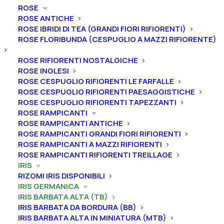
ROSE
ROSE ANTICHE
Home
Iris
Iris germanica
Iris barbata alta (TB)
ROSE IBRIDI DI TEA (GRANDI FIORI RIFIORENTI)
Iris germanica “Cosmic Melody”
ROSE FLORIBUNDA (CESPUGLIO A MAZZI RIFIORENTE)
Iris germanica “Cosmic
ROSE RIFIORENTI NOSTALGICHE
ROSE INGLESI
Melody”
ROSE CESPUGLIO RIFIORENTI LE FARFALLE
ROSE CESPUGLIO RIFIORENTI PAESAGGISTICHE
From
8,00
€
ROSE CESPUGLIO RIFIORENTI TAPEZZANTI
ROSE RAMPICANTI
ROSE RAMPICANTI ANTICHE
L’iris germanica “Cosmic Melody
” ha vessilli crema
ROSE RAMPICANTI GRANDI FIORI RIFIORENTI
ROSE RAMPICANTI A MAZZI RIFIORENTI
nella parte esterna, che sfumano giallo limone
ROSE RAMPICANTI RIFIORENTI TREILLAGE
intenso al centro, ali bianco crema con
IRIS
sovrapposizione di viola chiaro o rosso-viola,
RIZOMI IRIS DISPONIBILI
venature viola su tutta la superficie, area limone
IRIS GERMANICA
IRIS BARBATA ALTA (TB)
attorno alle barbe, bordo grigio, barbe color oro
IRIS BARBATA DA BORDURA (BB)
brillante, profumo dolce e pronunciato.
Altezza 91
IRIS BARBATA ALTA IN MINIATURA (MTB)
cm. Fioritura intermedia.