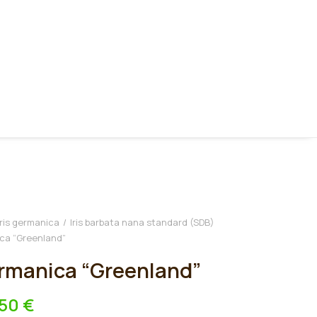
Iris germanica
Iris barbata nana standard (SDB)
ica “Greenland”
ermanica “Greenland”
,50
€