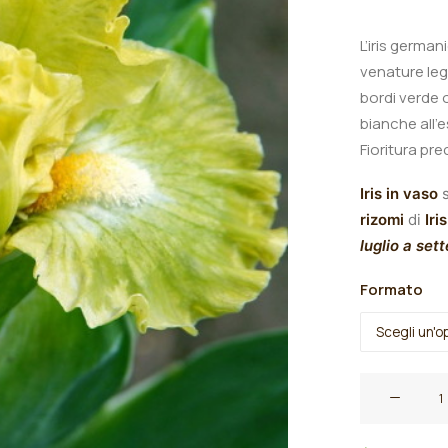
L’iris german
venature leg
bordi verde o
bianche all’
Fioritura pr
Iris in vaso
s
rizomi
di
Iris
luglio a set
Formato
Iris
germanica
"Greenland"