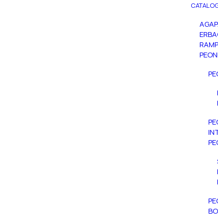
CATALOG
AGA
ERBA
RAMP
PEON
PE
PE
IN
PE
PE
BO