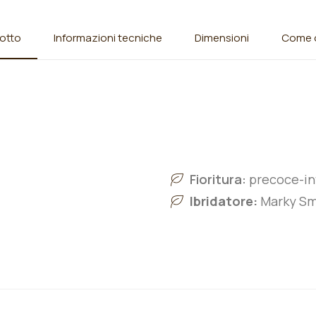
otto
Informazioni tecniche
Dimensioni
Come o
Fioritura:
precoce-i
n
Ibridatore:
Marky Sm