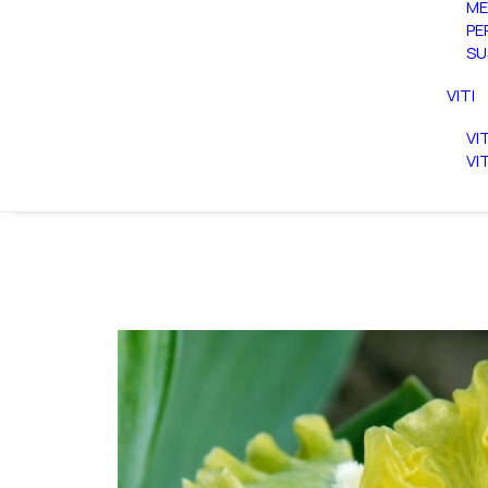
ME
PE
SU
VITI
VI
VI