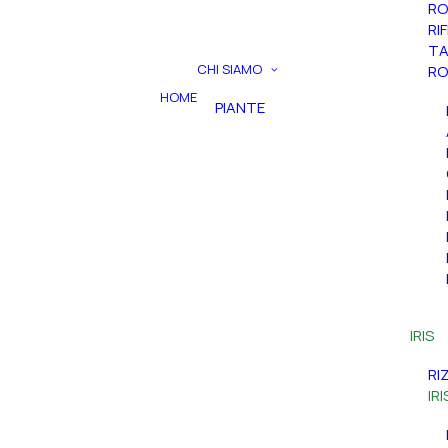
RO
RI
TA
CHI SIAMO
RO
HOME
PIANTE
IRIS
RI
IR