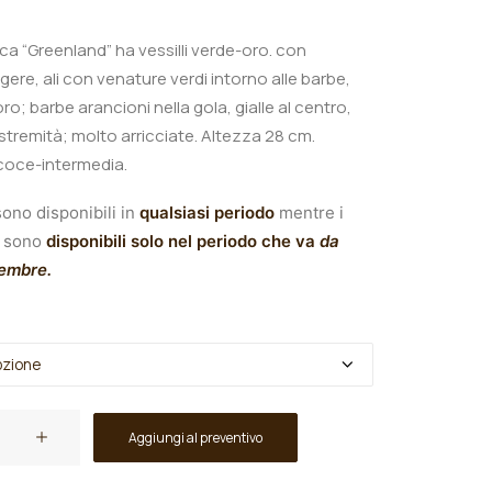
ica “Greenland” ha vessilli verde-oro. con
gere, ali con venature verdi intorno alle barbe,
ro; barbe arancioni nella gola, gialle al centro,
estremità; molto arricciate.
A
ltezza 28 cm.
ecoce-intermedia.
ono disponibili in
qualsiasi periodo
mentre i
sono
disponibili solo nel periodo che va
da
tembre.
Aggiungi al preventivo