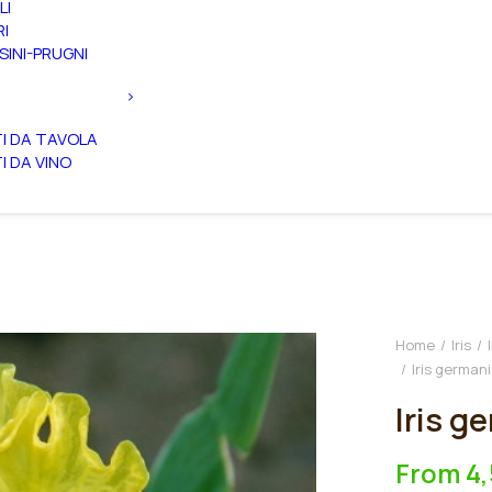
LI
RI
SINI-PRUGNI
TI DA TAVOLA
TI DA VINO
Home
Iris
Iris german
Iris g
From
4