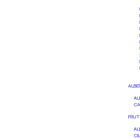
ALBE
AL
C
FRUT
AL
CIL