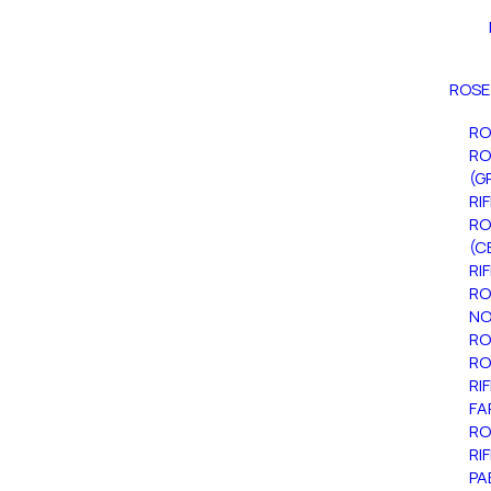
ROSE
RO
RO
(G
RI
RO
(C
RI
RO
NO
RO
RO
RI
FA
RO
RI
PA