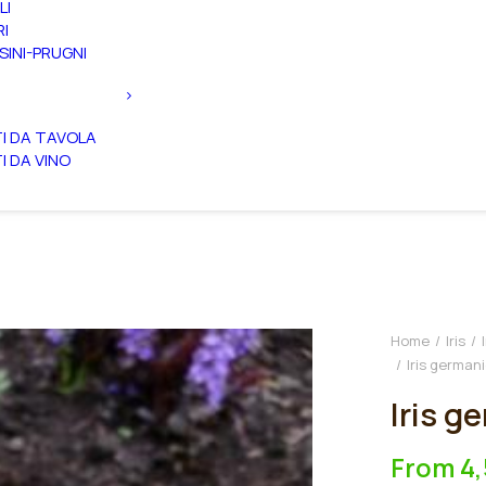
LI
RI
SINI-PRUGNI
TI DA TAVOLA
TI DA VINO
Home
Iris
Iris german
Iris g
From
4