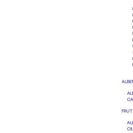
ALBE
AL
C
FRUT
AL
CIL