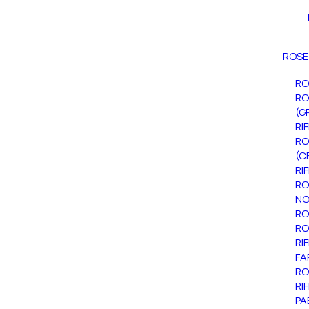
ROSE
RO
RO
(G
RI
RO
(C
RI
RO
NO
RO
RO
RI
FA
RO
RI
PA