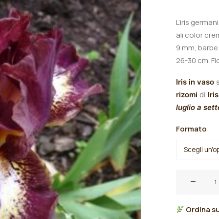
L’iris german
ali color cr
9 mm, barbe 
26-30 cm. Fi
Iris in vaso
s
rizomi
di
Iris
luglio a set
Formato
Iris
germanica
"Hustle"
Ordina su
quantità