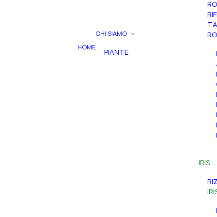
RO
RI
TA
CHI SIAMO
RO
HOME
PIANTE
IRIS
RI
IR