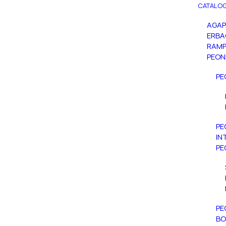
CATALOG
AGA
ERBA
RAMP
PEON
PE
PE
IN
PE
PE
BO