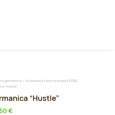
Iris germanica
Iris barbata nana standard (SDB)
ica “Hustle”
ermanica “Hustle”
,50
€