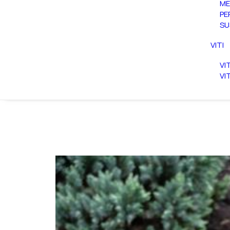
ME
PE
SU
VITI
VI
VI