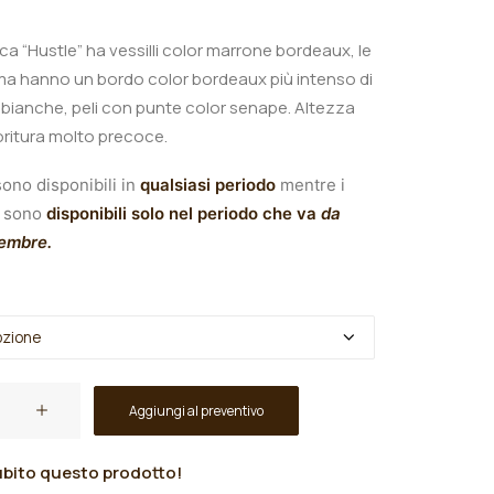
ica “Hustle” ha vessilli color marrone bordeaux, le
ema hanno un bordo color bordeaux più intenso di
bianche, peli con punte color senape.
A
ltezza
oritura molto precoce.
ono disponibili in
qualsiasi periodo
mentre i
sono
disponibili solo nel periodo che va
da
tembre.
Aggiungi al preventivo
bito questo prodotto!