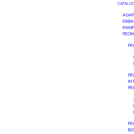
CATALOG
AGA
ERBA
RAMP
PEON
PE
PE
IN
PE
PE
BO