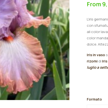
From
9
L’iris german
con sfumatur
ali color la
color mandar
dolce. Altez
Iris in vaso
s
rizomi
di
Iris
luglio a set
Formato