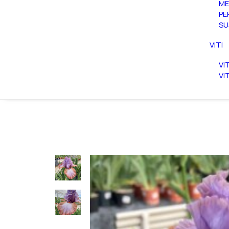
ME
PE
SU
VITI
VI
VI