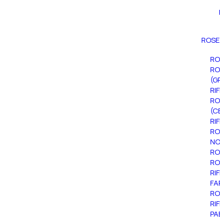
ROSE
RO
RO
(G
RI
RO
(C
RI
RO
NO
RO
RO
RI
FA
RO
RI
PA