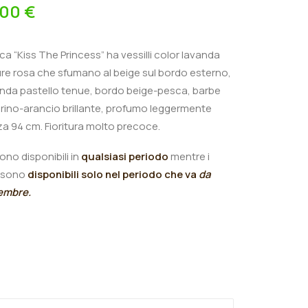
,00
€
ica “Kiss The Princess”
ha
vessilli color lavanda
e rosa che sfumano al beige sul bordo esterno,
vanda pastello tenue, bordo beige-pesca, barbe
ino-arancio brillante, profumo leggermente
za 94 cm.
Fioritura molto precoce.
ono disponibili in
qualsiasi periodo
mentre i
sono
disponibili solo nel periodo che va
da
tembre.