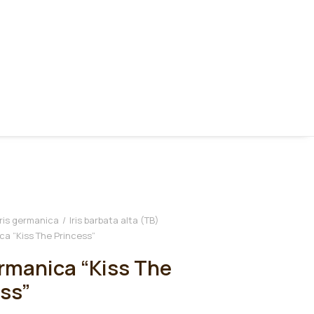
Iris germanica
Iris barbata alta (TB)
ica “Kiss The Princess”
ermanica “Kiss The
ss”