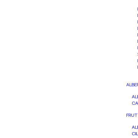
ALBE
AL
C
FRUT
AL
CIL