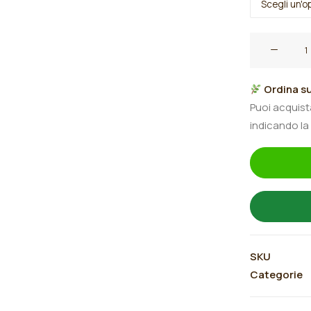
Iris
germanica
"Kiss
Ordina su
The
Puoi acquis
Princess"
indicando la
quantità
SKU
Categorie