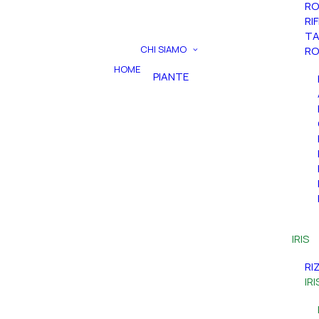
RO
RI
TA
CHI SIAMO
RO
HOME
PIANTE
IRIS
RI
IR