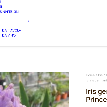
LI
RI
SINI-PRUGNI
TI DA TAVOLA
TI DA VINO
Home
Iris
Iris german
Iris g
Prince