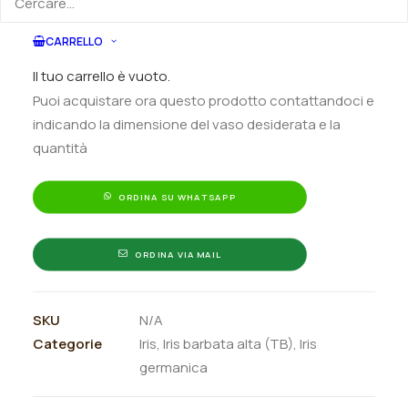
Iris
Aggiungi al preventivo
germanica
CARRELLO
"Koldovskiie
Il tuo carrello è vuoto.
Ordina subito questo prodotto!
Chary"
Puoi acquistare ora questo prodotto contattandoci e
quantità
indicando la dimensione del vaso desiderata e la
quantità
ORDINA SU WHATSAPP
ORDINA VIA MAIL
SKU
N/A
Categorie
Iris
,
Iris barbata alta (TB)
,
Iris
germanica