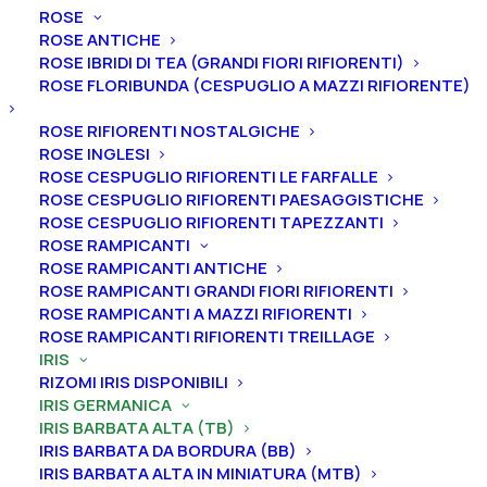
ROSE
ROSE ANTICHE
ROSE IBRIDI DI TEA (GRANDI FIORI RIFIORENTI)
ROSE FLORIBUNDA (CESPUGLIO A MAZZI RIFIORENTE)
ROSE RIFIORENTI NOSTALGICHE
ROSE INGLESI
ROSE CESPUGLIO RIFIORENTI LE FARFALLE
ROSE CESPUGLIO RIFIORENTI PAESAGGISTICHE
ROSE CESPUGLIO RIFIORENTI TAPEZZANTI
Home
Iris
Iris germanica
Iris barbata alta (TB)
ROSE RAMPICANTI
Iris germanica “Koldovskiie Chary”
ROSE RAMPICANTI ANTICHE
ROSE RAMPICANTI GRANDI FIORI RIFIORENTI
Iris germanica “Koldovskiie
ROSE RAMPICANTI A MAZZI RIFIORENTI
ROSE RAMPICANTI RIFIORENTI TREILLAGE
Chary”
IRIS
RIZOMI IRIS DISPONIBILI
From
8,00
€
IRIS GERMANICA
IRIS BARBATA ALTA (TB)
IRIS BARBATA DA BORDURA (BB)
L’iris germanica “Koldovskiie Chary”
ha
vessilli viola
IRIS BARBATA ALTA IN MINIATURA (MTB)