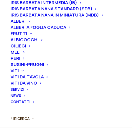
IRIS BARBATA INTERMEDIA (IB)
molto pallido, leggera sfumatura lavanda delle
IRIS BARBATA NANA STANDARD (SDB)
venature della nervatura centrale, bordati di oro
IRIS BARBATA NANA IN MINIATURA (MDB)
sfumato, ali viola intenso, stretto bordo lavanda,
ALBERI
motivo a strisce chiare ai lati delle barbe, barbe
ALBERI A FOGLIA CADUCA
FRUTTI
rosso-arancio moderato, arricciate, leggera
ALBICOCCHI
fragranza. Altezza 86 cm.
Fioritura intermedia.
CILIEGI
MELI
Iris in vaso
sono disponibili in
qualsiasi periodo
PERI
mentre i
rizomi
di
Iris
sono
disponibili solo nel
SUSINI-PRUGNI
periodo che va
da luglio a settembre.
VITI
VITI DA TAVOLA
VITI DA VINO
SERVIZI
NEWS
CONTATTI
Formato
RICERCA