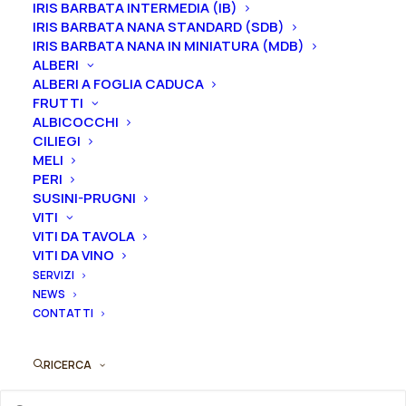
IRIS BARBATA INTERMEDIA (IB)
Le piante di
Iris in vaso
sono disponibili in
qualsiasi
IRIS BARBATA NANA STANDARD (SDB)
periodo
mentre i
rizomi
di
Iris
sono
disponibili solo
IRIS BARBATA NANA IN MINIATURA (MDB)
nel periodo che va
da luglio a settembre.
ALBERI
ALBERI A FOGLIA CADUCA
Formato
FRUTTI
ALBICOCCHI
CILIEGI
MELI
PERI
Iris
SUSINI-PRUGNI
Aggiungi al preventivo
germanica
VITI
"Mission
VITI DA TAVOLA
Ordina subito questo prodotto!
Ridge"
VITI DA VINO
Puoi acquistare ora questo prodotto contattandoci e
SERVIZI
quantità
indicando la dimensione del vaso desiderata e la
NEWS
CONTATTI
quantità
RICERCA
ORDINA SU WHATSAPP