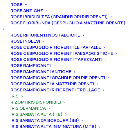
ROSE
ROSE ANTICHE
ROSE IBRIDI DI TEA (GRANDI FIORI RIFIORENTI)
ROSE FLORIBUNDA (CESPUGLIO A MAZZI RIFIORENTE)
Home
Iris
Iris germanica
Iris barbata alta (TB)
ROSE RIFIORENTI NOSTALGICHE
Iris germanica “Mission Ridge”
ROSE INGLESI
Iris germanica “Mission
ROSE CESPUGLIO RIFIORENTI LE FARFALLE
ROSE CESPUGLIO RIFIORENTI PAESAGGISTICHE
Ridge”
ROSE CESPUGLIO RIFIORENTI TAPEZZANTI
ROSE RAMPICANTI
From
4,50
€
ROSE RAMPICANTI ANTICHE
ROSE RAMPICANTI GRANDI FIORI RIFIORENTI
ROSE RAMPICANTI A MAZZI RIFIORENTI
ROSE RAMPICANTI RIFIORENTI TREILLAGE
L’iris germanica “Mission Ridge” ha vessilli bianchi con
IRIS
ali bianche che sfumano al viola veronica verso il
RIZOMI IRIS DISPONIBILI
bordo, barba gialla profonda nella gola con punta
IRIS GERMANICA
bianca; leggermente scanalata, Fioritura precoce o
IRIS BARBATA ALTA (TB)
IRIS BARBATA DA BORDURA (BB)
tardiva, altezza 97 cm.
IRIS BARBATA ALTA IN MINIATURA (MTB)