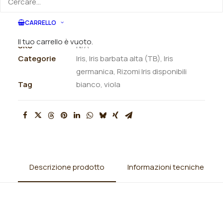
ORDINA VIA MAIL
CARRELLO
Il tuo carrello è vuoto.
SKU
N/A
Categorie
Iris
,
Iris barbata alta (TB)
,
Iris
germanica
,
Rizomi Iris disponibili
Tag
bianco
,
viola
Descrizione prodotto
Informazioni tecniche