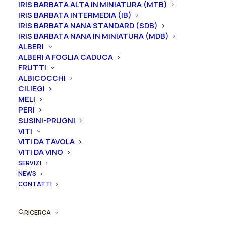
IRIS BARBATA ALTA IN MINIATURA (MTB)
IRIS BARBATA INTERMEDIA (IB)
IRIS BARBATA NANA STANDARD (SDB)
IRIS BARBATA NANA IN MINIATURA (MDB)
ALBERI
ALBERI A FOGLIA CADUCA
FRUTTI
ALBICOCCHI
CILIEGI
MELI
PERI
SUSINI-PRUGNI
VITI
Questo
VITI DA TAVOLA
Iris germanica “Al Segno”
prodotto
VITI DA VINO
AGGIUNGI AL PREVENTIVO
ha
From
4,50
€
SERVIZI
più
NEWS
varianti.
CONTATTI
Le
opzioni
possono
RICERCA
essere