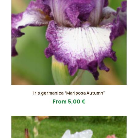
Questo
Iris germanica “Mariposa Autumn”
prodotto
AGGIUNGI AL PREVENTIVO
ha
From
5,00
€
più
varianti.
Le
opzioni
possono