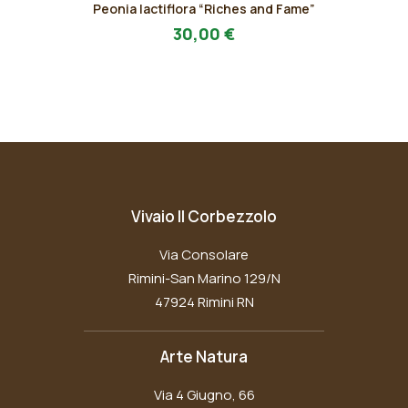
Peonia lactiflora “Riches and Fame”
prodotto
AGGIUNGI AL PREVENTIVO
ha
30,00
€
più
varianti.
Le
opzioni
possono
essere
scelte
nella
pagina
Vivaio Il Corbezzolo
del
prodotto
Via Consolare
Rimini-San Marino 129/N
47924 Rimini RN
Arte Natura
Via 4 Giugno, 66