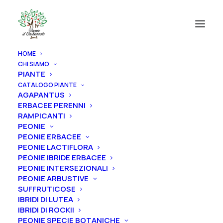
HOME
CHI SIAMO
CATEGORIE PRODOTTI
PIANTE
CATALOGO PIANTE
AGAPANTUS
AGAPANTUS
ERBACEE PERENNI
ERBACEE PERENNI
RAMPICANTI
PEONIE
RAMPICANTI
PEONIE ERBACEE
PEONIE
PEONIE LACTIFLORA
PEONIE IBRIDE ERBACEE
ROSE
PEONIE INTERSEZIONALI
PEONIE ARBUSTIVE
IRIS
SUFFRUTICOSE
RIZOMI IRIS DISPONIBILI
IBRIDI DI LUTEA
IBRIDI DI ROCKII
ALBERI
PEONIE SPECIE BOTANICHE