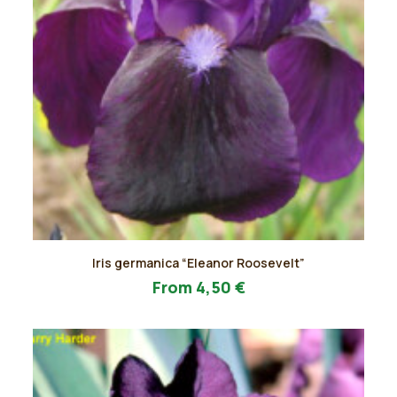
Questo
Iris germanica “Eleanor Roosevelt”
prodotto
AGGIUNGI AL PREVENTIVO
ha
From
4,50
€
più
varianti.
Le
opzioni
possono