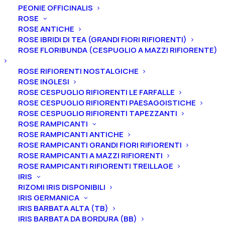
PEONIE OFFICINALIS
FRUTTI
ROSE
ULIVI
ROSE ANTICHE
ROSE IBRIDI DI TEA (GRANDI FIORI RIFIORENTI)
VITI
ROSE FLORIBUNDA (CESPUGLIO A MAZZI RIFIORENTE)
ROSE RIFIORENTI NOSTALGICHE
ROSE INGLESI
Tutti i prodotti
ROSE CESPUGLIO RIFIORENTI LE FARFALLE
ROSE CESPUGLIO RIFIORENTI PAESAGGISTICHE
ROSE CESPUGLIO RIFIORENTI TAPEZZANTI
ROSE RAMPICANTI
ROSE RAMPICANTI ANTICHE
ROSE RAMPICANTI GRANDI FIORI RIFIORENTI
ROSE RAMPICANTI A MAZZI RIFIORENTI
ROSE RAMPICANTI RIFIORENTI TREILLAGE
IRIS
RIZOMI IRIS DISPONIBILI
IRIS GERMANICA
IRIS BARBATA ALTA (TB)
IRIS BARBATA DA BORDURA (BB)