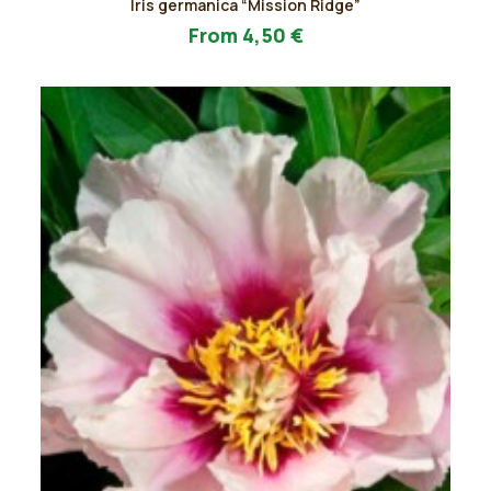
Iris germanica “Mission Ridge”
prodotto
AGGIUNGI AL PREVENTIVO
ha
From
4,50
€
più
varianti.
Le
opzioni
possono
essere
scelte
nella
pagina
del
prodotto