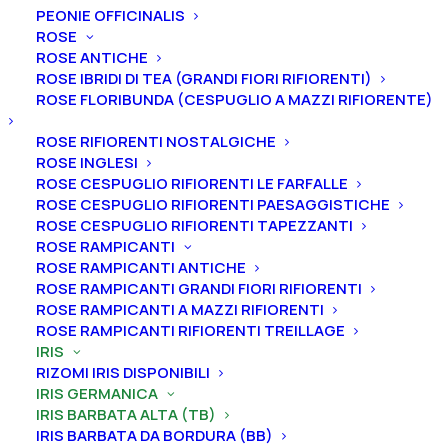
PEONIE OFFICINALIS
ROSE
ROSE ANTICHE
ROSE IBRIDI DI TEA (GRANDI FIORI RIFIORENTI)
Home
Iris
Iris germanica
Iris barbata alta (TB)
ROSE FLORIBUNDA (CESPUGLIO A MAZZI RIFIORENTE)
Iris germanica “Pale Sunlight”
ROSE RIFIORENTI NOSTALGICHE
Iris germanica “Pale
ROSE INGLESI
Sunlight”
ROSE CESPUGLIO RIFIORENTI LE FARFALLE
ROSE CESPUGLIO RIFIORENTI PAESAGGISTICHE
ROSE CESPUGLIO RIFIORENTI TAPEZZANTI
From
10,00
€
ROSE RAMPICANTI
ROSE RAMPICANTI ANTICHE
ROSE RAMPICANTI GRANDI FIORI RIFIORENTI
L’iris germanica “Pale Sunlight
” ha vessilli giallo pallido,
ROSE RAMPICANTI A MAZZI RIFIORENTI
ali bianchi, fascia giallo chiaro sfumata, barbe
ROSE RAMPICANTI RIFIORENTI TREILLAGE
bianche, molto arricciati, profumo pronunciato.
IRIS
RIZOMI IRIS DISPONIBILI
A
ltezza 99 cm.
Fioritura da intermedia a tardiva.
IRIS GERMANICA
IRIS BARBATA ALTA (TB)
Iris in vaso
sono disponibili in
qualsiasi periodo
IRIS BARBATA DA BORDURA (BB)
mentre i
rizomi
di
Iris
sono
disponibili solo nel