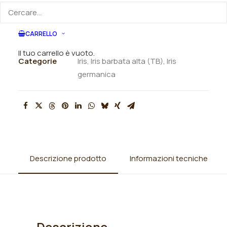
ORDINA VIA MAIL
CARRELLO
SKU
N/A
Il tuo carrello è vuoto.
Categorie
Iris
,
Iris barbata alta (TB)
,
Iris
germanica
Descrizione prodotto
Informazioni tecniche
Descrizione