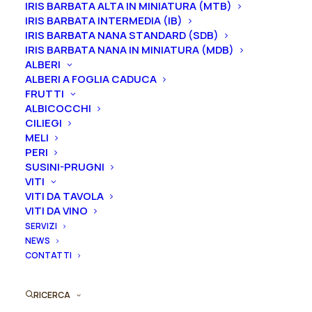
IRIS BARBATA ALTA IN MINIATURA (MTB)
periodo che va
da luglio a settembre.
IRIS BARBATA INTERMEDIA (IB)
IRIS BARBATA NANA STANDARD (SDB)
IRIS BARBATA NANA IN MINIATURA (MDB)
ALBERI
Formato
ALBERI A FOGLIA CADUCA
FRUTTI
ALBICOCCHI
CILIEGI
MELI
Iris
PERI
Aggiungi al preventivo
germanica
SUSINI-PRUGNI
"Pale
VITI
Ordina subito questo prodotto!
VITI DA TAVOLA
Sunlight"
Puoi acquistare ora questo prodotto contattandoci e
VITI DA VINO
quantità
SERVIZI
indicando la dimensione del vaso desiderata e la
NEWS
quantità
CONTATTI
ORDINA SU WHATSAPP
RICERCA