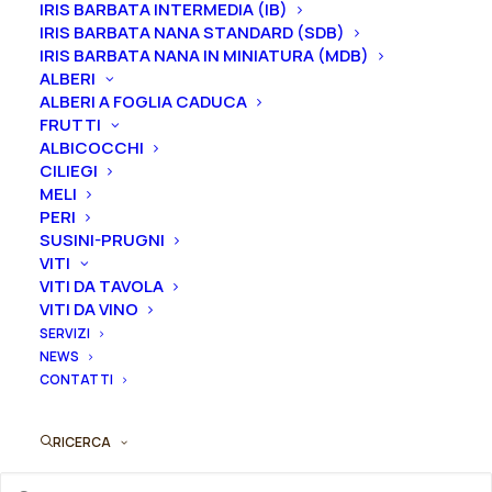
IRIS BARBATA INTERMEDIA (IB)
mentre i
rizomi
di
Iris
sono
disponibili solo nel
IRIS BARBATA NANA STANDARD (SDB)
periodo che va
da luglio a settembre.
IRIS BARBATA NANA IN MINIATURA (MDB)
ALBERI
ALBERI A FOGLIA CADUCA
FRUTTI
Formato
ALBICOCCHI
CILIEGI
MELI
PERI
Iris
SUSINI-PRUGNI
Aggiungi al preventivo
VITI
germanica
VITI DA TAVOLA
"Paloma
VITI DA VINO
Ordina subito questo prodotto!
Blanca"
SERVIZI
Puoi acquistare ora questo prodotto contattandoci e
quantità
NEWS
indicando la dimensione del vaso desiderata e la
CONTATTI
quantità
RICERCA
ORDINA SU WHATSAPP