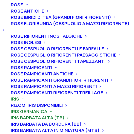
ROSE
ROSE ANTICHE
ROSE IBRIDI DI TEA (GRANDI FIORI RIFIORENTI)
Home
Iris
Iris germanica
Iris barbata alta (TB)
ROSE FLORIBUNDA (CESPUGLIO A MAZZI RIFIORENTE)
Iris germanica “Paloma Blanca”
ROSE RIFIORENTI NOSTALGICHE
Iris germanica “Paloma
ROSE INGLESI
Blanca”
ROSE CESPUGLIO RIFIORENTI LE FARFALLE
ROSE CESPUGLIO RIFIORENTI PAESAGGISTICHE
ROSE CESPUGLIO RIFIORENTI TAPEZZANTI
From
9,00
€
ROSE RAMPICANTI
ROSE RAMPICANTI ANTICHE
ROSE RAMPICANTI GRANDI FIORI RIFIORENTI
L’iris germanica “Paloma Blanca
” ha vessilli bianco-blu
ROSE RAMPICANTI A MAZZI RIFIORENTI
ghiaccio, ali bianco-blu ghiaccio, bordo leggermente
ROSE RAMPICANTI RIFIORENTI TREILLAGE
IRIS
più scuro, barbe mandarino, bianco-blu ghiaccio
RIZOMI IRIS DISPONIBILI
all’estremità, orlati, leggera fragranza.
A
ltezza 91 cm.
IRIS GERMANICA
Fioritura tardiva.
IRIS BARBATA ALTA (TB)
IRIS BARBATA DA BORDURA (BB)
Iris in vaso
sono disponibili in
qualsiasi periodo
IRIS BARBATA ALTA IN MINIATURA (MTB)