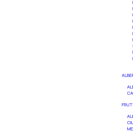
ALBE
AL
C
FRUT
AL
CIL
ME