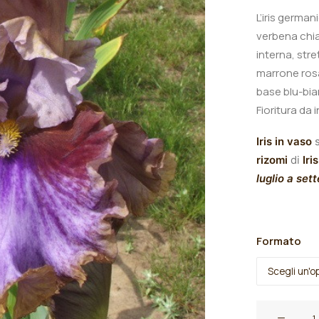
L’iris germa
verbena chiar
interna, str
marrone rosa
base blu-bia
Fioritura da 
Iris in vaso
s
rizomi
di
Iris
luglio a set
Formato
Iris