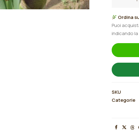
germanica
"Panjandrum
Ordina su
quantità
Puoi acquis
indicando la
SKU
Categorie