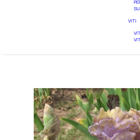
PE
SU
VITI
VI
VI