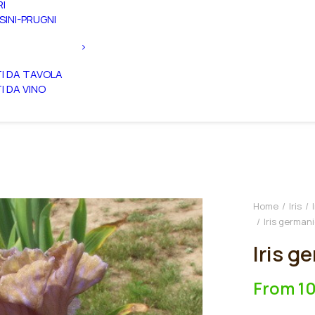
RI
SINI-PRUGNI
TI DA TAVOLA
TI DA VINO
Home
Iris
Iris german
Iris g
From
1