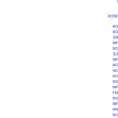
ROSE
RO
RO
(G
RI
RO
(C
RI
RO
NO
RO
RO
RI
FA
RO
RI
PA
RO