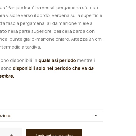
nica “Panjandrum
” ha vessilli pergamena sfumati
a visibile verso il bordo, verbena sulla superficie
etta fascia pergamena, ali da marrone miele a
to nella parte superiore, peli della barba con
nca, punte giallo-marrone chiaro.
A
ltezza 84 cm.
intermedia a tardiva.
ono disponibili in
qualsiasi periodo
mentre i
sono
disponibili solo nel periodo che va
da
tembre.
Aggiungi al preventivo