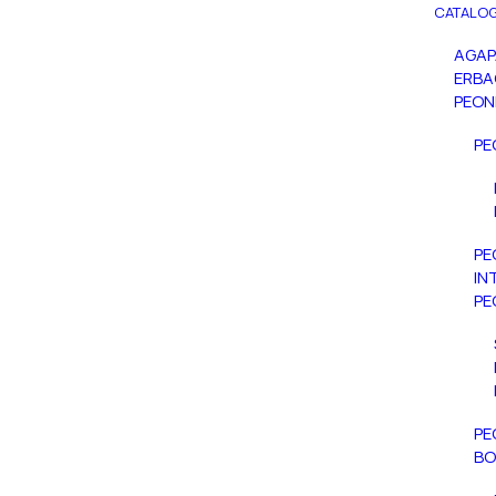
CATALOG
AGA
ERBA
PEON
PE
PE
IN
PE
PE
BO