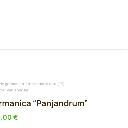
Iris germanica
Iris barbata alta (TB)
ica “Panjandrum”
ermanica “Panjandrum”
0,00
€