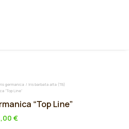
Iris germanica
Iris barbata alta (TB)
ca “Top Line”
ermanica “Top Line”
0,00
€