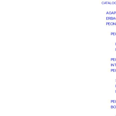
CATALOG
AGA
ERBA
PEON
PE
PE
IN
PE
PE
BO