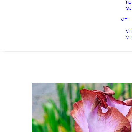
PE
SU
VITI
VI
VI