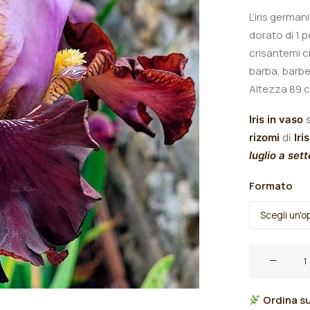
L’iris german
dorato di 1 p
crisantemi c
barba, barbe
A
ltezza 89 c
Iris in vaso
s
rizomi
di
Iris
luglio a set
Formato
Iris
germanica
"Top
Ordina su
Line"