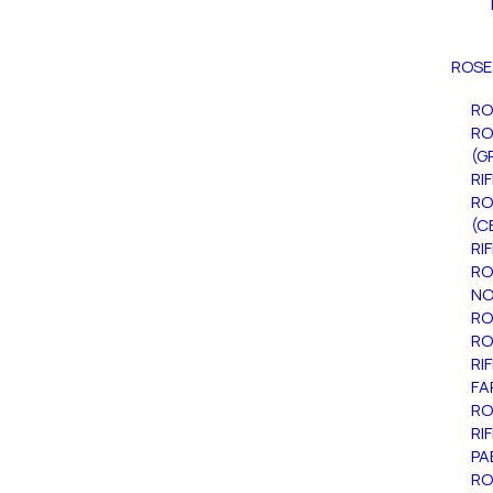
ROSE
RO
RO
(G
RI
RO
(C
RI
RO
NO
RO
RO
RI
FA
RO
RI
PA
RO