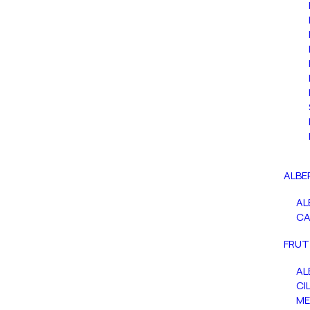
ALBE
AL
C
FRUT
AL
CIL
ME