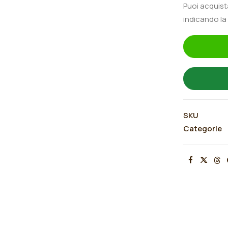
Puoi acquis
quantità
indicando la
SKU
Categorie