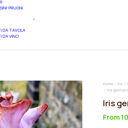
RI
SINI-PRUGNI
TI DA TAVOLA
TI DA VINO
Home
Iris
Iris germani
Iris g
From
1