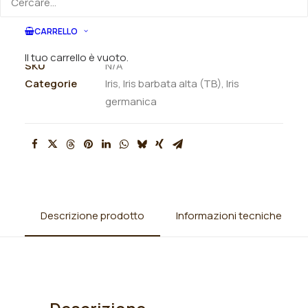
ORDINA VIA MAIL
CARRELLO
Il tuo carrello è vuoto.
SKU
N/A
Categorie
Iris
,
Iris barbata alta (TB)
,
Iris
germanica
Descrizione prodotto
Informazioni tecniche