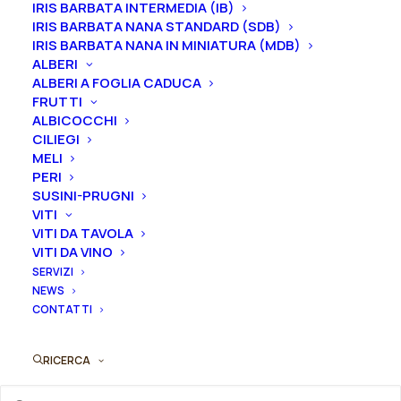
IRIS BARBATA INTERMEDIA (IB)
Iris in vaso
sono disponibili in
qualsiasi periodo
IRIS BARBATA NANA STANDARD (SDB)
mentre i
rizomi
di
Iris
sono
disponibili solo nel
IRIS BARBATA NANA IN MINIATURA (MDB)
periodo che va
da luglio a settembre.
ALBERI
ALBERI A FOGLIA CADUCA
Formato
FRUTTI
ALBICOCCHI
CILIEGI
MELI
PERI
Iris
SUSINI-PRUGNI
Aggiungi al preventivo
germanica
VITI
"Tor
VITI DA TAVOLA
Ordina subito questo prodotto!
VITI DA VINO
De
Puoi acquistare ora questo prodotto contattandoci e
SERVIZI
Cenci"
NEWS
indicando la dimensione del vaso desiderata e la
quantità
CONTATTI
quantità
RICERCA
ORDINA SU WHATSAPP