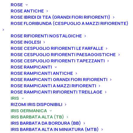
ROSE
ROSE ANTICHE
ROSE IBRIDI DI TEA (GRANDI FIORI RIFIORENTI)
Home
Iris
Iris germanica
Iris barbata alta (TB)
ROSE FLORIBUNDA (CESPUGLIO A MAZZI RIFIORENTE)
Iris germanica “Tor De Cenci”
ROSE RIFIORENTI NOSTALGICHE
Iris germanica “Tor De
ROSE INGLESI
ROSE CESPUGLIO RIFIORENTI LE FARFALLE
Cenci”
ROSE CESPUGLIO RIFIORENTI PAESAGGISTICHE
ROSE CESPUGLIO RIFIORENTI TAPEZZANTI
From
18,00
€
ROSE RAMPICANTI
ROSE RAMPICANTI ANTICHE
ROSE RAMPICANTI GRANDI FIORI RIFIORENTI
ROSE RAMPICANTI A MAZZI RIFIORENTI
L’iris germanica “Tor De Cenci
” ha vessilli avorio, bordo
ROSE RAMPICANTI RIFIORENTI TREILLAGE
giallo tenue, ali bianche, gialli verso l’esterno,
IRIS
venature viola dalla gola ai bordi, barbe bianche alla
RIZOMI IRIS DISPONIBILI
base, punte arancioni, leggero profumo speziato.
IRIS GERMANICA
IRIS BARBATA ALTA (TB)
A
ltezza 88 cm. Fioritura da intermedia a metà
IRIS BARBATA DA BORDURA (BB)
stagione.
IRIS BARBATA ALTA IN MINIATURA (MTB)