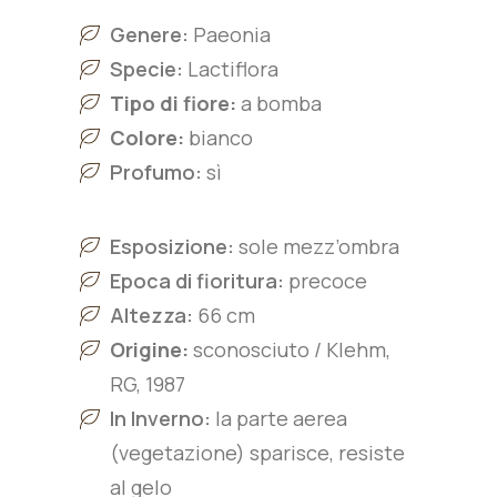
Genere:
Paeonia
Specie:
L
actiflora
Tipo di fiore:
a bomba
Colore:
bianco
Profumo:
sì
Esposizione:
sole mezz’ombra
Epoca di fioritura:
precoce
Altezza:
66 cm
Origine:
sconosciuto / Klehm,
RG, 1987
In Inverno:
la parte aerea
(vegetazione) sparisce, resiste
al gelo