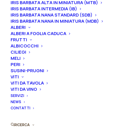
2-3 gemme equivale ad un vaso 16/18/20 cm
IRIS BARBATA ALTA IN MINIATURA (MTB)
IRIS BARBATA INTERMEDIA (IB)
3-5 gemme equivale ad un vaso 22/24/26 cm
IRIS BARBATA NANA STANDARD (SDB)
IRIS BARBATA NANA IN MINIATURA (MDB)
Gemme
ALBERI
ALBERI A FOGLIA CADUCA
FRUTTI
ALBICOCCHI
Peonia
CILIEGI
Aggiungi al preventivo
lactiflora
MELI
PERI
"Lancaster"
SUSINI-PRUGNI
Ordina subito questo prodotto!
quantità
VITI
Puoi acquistare ora questo prodotto contattandoci e
VITI DA TAVOLA
indicando la dimensione del vaso desiderata e la
VITI DA VINO
quantità
SERVIZI
NEWS
CONTATTI
ORDINA SU WHATSAPP
RICERCA
ORDINA VIA MAIL