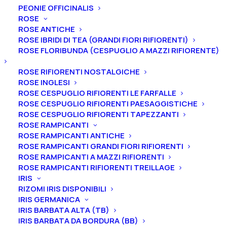
PEONIE OFFICINALIS
Peonia lactiflora
ROSE
ROSE ANTICHE
“Lancaster”
ROSE IBRIDI DI TEA (GRANDI FIORI RIFIORENTI)
ROSE FLORIBUNDA (CESPUGLIO A MAZZI RIFIORENTE)
27,00
€
ROSE RIFIORENTI NOSTALGICHE
ROSE INGLESI
ROSE CESPUGLIO RIFIORENTI LE FARFALLE
La peonia lactiflora “Lancaster” ha un fiore bianco,
a
ROSE CESPUGLIO RIFIORENTI PAESAGGISTICHE
bomba, di medie dimensioni, adatto al reciso. I petali
ROSE CESPUGLIO RIFIORENTI TAPEZZANTI
esterni si presentano come un “piatto” in cui i
ROSE RAMPICANTI
petaloidi interni sono perfettamente inseriti. È
ROSE RAMPICANTI ANTICHE
ROSE RAMPICANTI GRANDI FIORI RIFIORENTI
profumata
e
la
fioritura è precoce.
ROSE RAMPICANTI A MAZZI RIFIORENTI
ROSE RAMPICANTI RIFIORENTI TREILLAGE
Ti ricordiamo che le nostre peonie vengono
IRIS
vendute in vaso, con un apparato radicale ben
RIZOMI IRIS DISPONIBILI
affrancato e differente in base alla dimensione della
IRIS GERMANICA
pianta.
IRIS BARBATA ALTA (TB)
IRIS BARBATA DA BORDURA (BB)