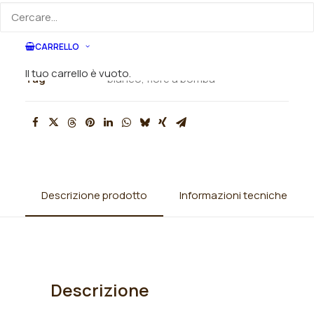
SKU
N/A
CARRELLO
Categorie
Peonie
,
Peonie lactiflora
Il tuo carrello è vuoto.
Tag
bianco
,
fiore a bomba
Descrizione prodotto
Informazioni tecniche
Descrizione