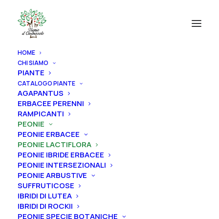
HOME
CHI SIAMO
PIANTE
CATALOGO PIANTE
AGAPANTUS
ERBACEE PERENNI
RAMPICANTI
PEONIE
PEONIE ERBACEE
PEONIE LACTIFLORA
PEONIE IBRIDE ERBACEE
PEONIE INTERSEZIONALI
PEONIE ARBUSTIVE
SUFFRUTICOSE
IBRIDI DI LUTEA
Home
Peonie
Peonie lactiflora
IBRIDI DI ROCKII
PEONIE SPECIE BOTANICHE
Peonia lactiflora “Lancaster”